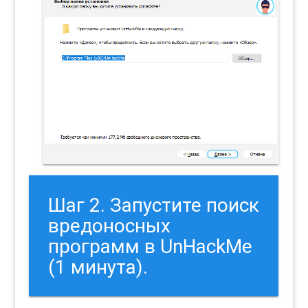
Шаг 2. Запустите поиск
вредоносных
программ в UnHackMe
(1 минута).