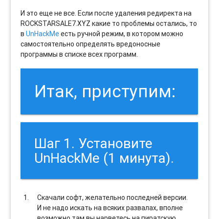
И это еще не все. Если после удаления редиректа на
ROCKSTARSALE7.XYZ какие то проблемы остались, то
в
UnHackMe
есть ручной режим, в котором можно
самостоятельно определять вредоносные
программы в списке всех программ.
Итак, приступим:
Шаг 1. Установите
UnHackMe (1 минута).
Скачали софт, желательно последней версии.
И не надо искать на всяких развалах, вполне
возможно там вы нарветесь на пиратскую