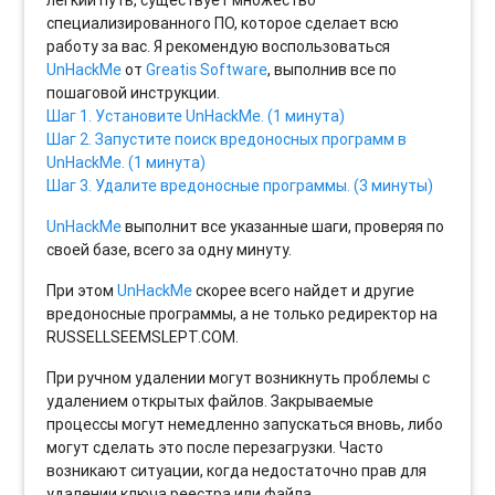
легкий путь, существует множество
специализированного ПО, которое сделает всю
работу за вас. Я рекомендую воспользоваться
UnHackMe
от
Greatis Software
, выполнив все по
пошаговой инструкции.
Шаг 1. Установите UnHackMe. (1 минута)
Шаг 2. Запустите поиск вредоносных программ в
UnHackMe. (1 минута)
Шаг 3. Удалите вредоносные программы. (3 минуты)
UnHackMe
выполнит все указанные шаги, проверяя по
своей базе, всего за одну минуту.
При этом
UnHackMe
скорее всего найдет и другие
вредоносные программы, а не только редиректор на
RUSSELLSEEMSLEPT.COM.
При ручном удалении могут возникнуть проблемы с
удалением открытых файлов. Закрываемые
процессы могут немедленно запускаться вновь, либо
могут сделать это после перезагрузки. Часто
возникают ситуации, когда недостаточно прав для
удалении ключа реестра или файла.