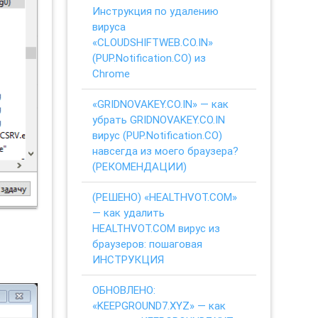
Инструкция по удалению
вируса
«CLOUDSHIFTWEB.CO.IN»
(PUP.Notification.CO) из
Chrome
«GRIDNOVAKEY.CO.IN» — как
убрать GRIDNOVAKEY.CO.IN
вирус (PUP.Notification.CO)
навсегда из моего браузера?
(РЕКОМЕНДАЦИИ)
(РЕШЕНО) «HEALTHVOT.COM»
— как удалить
HEALTHVOT.COM вирус из
браузеров: пошаговая
ИНСТРУКЦИЯ
ОБНОВЛЕНО:
«KEEPGROUND7.XYZ» — как