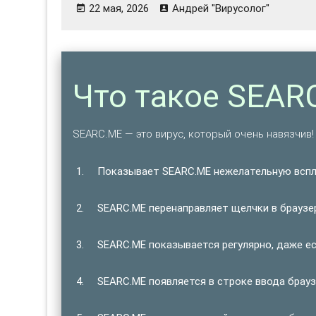
22 мая, 2026
Андрей "Вирусолог"
Что такое SEAR
SEARC.ME — это вирус, который очень навязчив!
Показывает SEARC.ME нежелательную всп
SEARC.ME перенаправляет щелчки в браузе
SEARC.ME показывается регулярно, даже ес
SEARC.ME появляется в строке ввода брауз