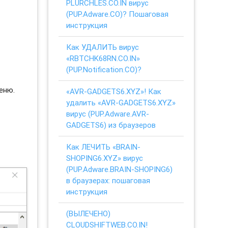
PLURCHLES.CO.IN вирус
(PUP.Adware.CO)? Пошаговая
инструкция
Как УДАЛИТЬ вирус
«RBTCHK68RN.CO.IN»
(PUP.Notification.CO)?
еню.
«AVR-GADGETS6.XYZ»! Как
удалить «AVR-GADGETS6.XYZ»
вирус (PUP.Adware.AVR-
GADGETS6) из браузеров
Как ЛЕЧИТЬ «BRAIN-
SHOPING6.XYZ» вирус
(PUP.Adware.BRAIN-SHOPING6)
в браузерах: пошаговая
инструкция
(ВЫЛЕЧЕНО)
CLOUDSHIFTWEB.CO.IN!