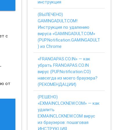
инструкция
(ВЫЛЕЧЕНО)
GAMINGADULT.COM!
Инструкция по удалению
вируса «GAMINGADULT.COM»
ет с
(PUP.Notification.GAMINGADULT
) из Chrome
«FRANOAPAS.CO.IN» — как
убрать FRANOAPAS.CO.IN
-
вирус (PUP.Notification.CO)
навсегда из моего браузера?
ию от
(РЕКОМЕНДАЦИИ)
(РЕШЕНО)
«EXMAINCLCKNEW.COM» — как
удалить
EXMAINCLCKNEW.COM вирус
из браузеров: пошаговая
ИНСТРУКЦИЯ