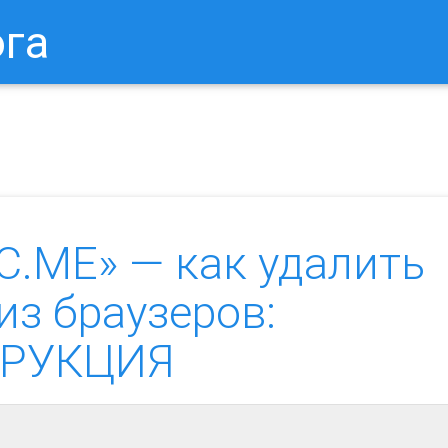
ога
в Браузере.
Как Сбросить Настройки Mozilla Firefox?
Ка
.ME» — как удалить
из браузеров:
ТРУКЦИЯ