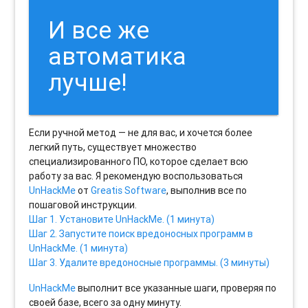
И все же
автоматика
лучше!
Если ручной метод — не для вас, и хочется более
легкий путь, существует множество
специализированного ПО, которое сделает всю
работу за вас. Я рекомендую воспользоваться
UnHackMe
от
Greatis Software
, выполнив все по
пошаговой инструкции.
Шаг 1. Установите UnHackMe. (1 минута)
Шаг 2. Запустите поиск вредоносных программ в
UnHackMe. (1 минута)
Шаг 3. Удалите вредоносные программы. (3 минуты)
UnHackMe
выполнит все указанные шаги, проверяя по
своей базе, всего за одну минуту.