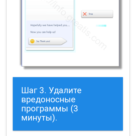
Шаг 3. Удалите
вредоносные
программы (3
минуты).