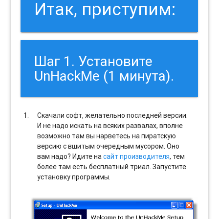
Итак, приступим:
Шаг 1. Установите
UnHackMe (1 минута).
Скачали софт, желательно последней версии.
И не надо искать на всяких развалах, вполне
возможно там вы нарветесь на пиратскую
версию с вшитым очередным мусором. Оно
вам надо? Идите на
сайт производителя
, тем
более там есть бесплатный триал. Запустите
установку программы.