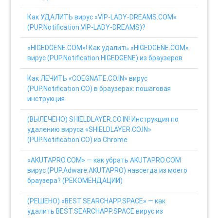
Как УДАЛИТЬ вирус «VIP-LADY-DREAMS.COM»
(PUP.Notification.VIP-LADY-DREAMS)?
«HIGEDGENE.COM»! Как удалить «HIGEDGENE.COM»
вирус (PUP.Notification.HIGEDGENE) из браузеров
Как ЛЕЧИТЬ «COEGNATE.CO.IN» вирус
(PUP.Notification.CO) в браузерах: пошаговая
инструкция
(ВЫЛЕЧЕНО) SHIELDLAYER.CO.IN! Инструкция по
удалению вируса «SHIELDLAYER.CO.IN»
(PUP.Notification.CO) из Chrome
«AKUTAPRO.COM» — как убрать AKUTAPRO.COM
вирус (PUP.Adware.AKUTAPRO) навсегда из моего
браузера? (РЕКОМЕНДАЦИИ)
(РЕШЕНО) «BEST.SEARCHAPP.SPACE» — как
удалить BEST.SEARCHAPP.SPACE вирус из