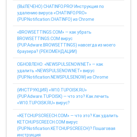
(ВЫЛЕЧЕНО) CHATINFO.PRO! Инструкция по
удалению вируса «CHATINFO.PRO»
(PUP.Notification.CHATINFO) из Chrome
«BROWSETTINGS.COM» — как убрать
BROWSETTINGS.COM вирус
(PUP.Adware.BROWSETTINGS) навсегда из моего
браузера? (РЕКОМЕНДАЦИИ)
ОБНОВЛЕНО: «NEWSPULSENOW.NET» — как
удалить «NEWSPULSENOW.NET» вирус
(PUP.Notification.NEWSPULSENOW) из Chrome
(ИНСТРУКЦИЯ) «W10.TUPOISK.RU»
(PUP.Adware.TUPOISK) — что это? Как лечить
«W10.TUPOISK.RU» вирус?
«KETCHUPSCREECH.COM» — что это? Как удалить
KETCHUPSCREECH.COM вирус
(PUP.Notification.KETCHUPSCREECH)? Пошаговая
инструкция