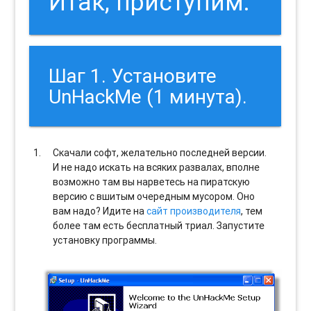
Итак, приступим:
Шаг 1. Установите
UnHackMe (1 минута).
Скачали софт, желательно последней версии.
И не надо искать на всяких развалах, вполне
возможно там вы нарветесь на пиратскую
версию с вшитым очередным мусором. Оно
вам надо? Идите на
сайт производителя
, тем
более там есть бесплатный триал. Запустите
установку программы.