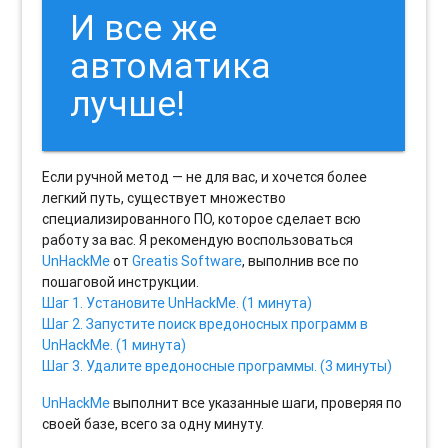
И все же
автоматика
лучше!
Если ручной метод — не для вас, и хочется более
легкий путь, существует множество
специализированного ПО, которое сделает всю
работу за вас. Я рекомендую воспользоваться
UnHackMe
от
Greatis Software
, выполнив все по
пошаговой инструкции.
Шаг 1. Установите UnHackMe. (1 минута)
Шаг 2. Запустите поиск вредоносных программ в
UnHackMe. (1 минута)
Шаг 3. Удалите вредоносные программы. (3 минуты)
UnHackMe
выполнит все указанные шаги, проверяя по
своей базе, всего за одну минуту.