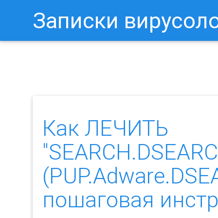
Записки вирусол
Как Отключить Уведомления 
Как ЛЕЧИТЬ
"SEARCH.DSEARC
(PUP.Adware.DSE
пошаговая инст