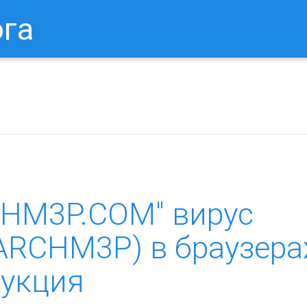
ога
в Браузере.
Как Сбросить Настройки Mozilla Firefox?
Ка
HM3P.COM" вирус
ARCHM3P) в браузера
рукция