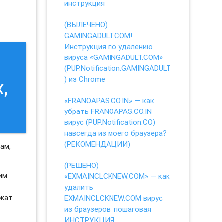
инструкция
(ВЫЛЕЧЕНО)
GAMINGADULT.COM!
Инструкция по удалению
вируса «GAMINGADULT.COM»
(PUP.Notification.GAMINGADULT
) из Chrome
,
«FRANOAPAS.CO.IN» — как
убрать FRANOAPAS.CO.IN
вирус (PUP.Notification.CO)
навсегда из моего браузера?
(РЕКОМЕНДАЦИИ)
ам,
(РЕШЕНО)
ким
«EXMAINCLCKNEW.COM» — как
удалить
ежат
EXMAINCLCKNEW.COM вирус
из браузеров: пошаговая
ИНСТРУКЦИЯ