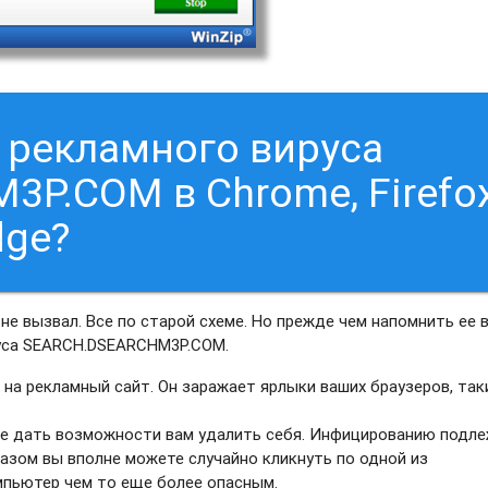
т рекламного вируса
P.COM в Chrome, Firefox
dge?
не вызвал. Все по старой схеме. Но прежде чем напомнить ее в
руса SEARCH.DSEARCHM3P.COM.
р на рекламный сайт. Он заражает ярлыки ваших браузеров, та
 не дать возможности вам удалить себя. Инфицированию подл
разом вы вполне можете случайно кликнуть по одной из
мпьютер чем то еще более опасным.