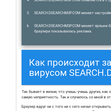
SEARCH.DSEARCHM3P.COM меняет настройки
SEARCH.DSEARCHM3P.COM меняет ярлыки бра
браузера показывалась реклама.
Как происходит 
вирусом SEARCH.
Так бывает в жизни, что учишь-учишь других, как 
самую неприятность. Так и случилось со мной в э
Браузер вдруг ни с того ни с сего начал открыв