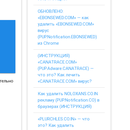
ОБНОВЛЕНО:
«EBONSEWED.COM» — как
удалить «EBONSEWED.COM»
вирус
(PUP.Notification.EBONSEWED)
из Chrome
(ИНСТРУКЦИЯ)
«CANATRACE.COM»
(PUP.Adware.CANATRACE) —
что это? Как лечить
тельно
«CANATRACE.COM» вирус?
Как удалить NOLOXANS.CO.IN
рекламу (PUP.Notification.CO) в
браузерах (ИНСТРУКЦИЯ)
«PLURCHLES.CO.IN» — что
это? Как удалить