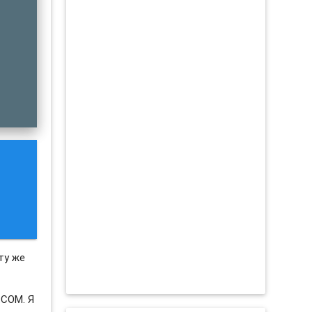
ту же
.COM. Я