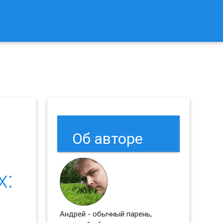
к Сбросить Настройки Браузеров Chrome и Firefox?
Об авторе
х:
Андрей - обычный парень,