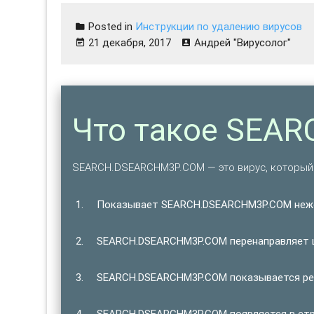
Posted in
Инструкции по удалению вирусов
21 декабря, 2017
Андрей "Вирусолог"
Что такое SEA
SEARCH.DSEARCHM3P.COM — это вирус, который 
Показывает SEARCH.DSEARCHM3P.COM неж
SEARCH.DSEARCHM3P.COM перенаправляет щ
SEARCH.DSEARCHM3P.COM показывается рег
SEARCH.DSEARCHM3P.COM появляется в стро