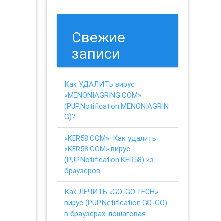
Свежие
записи
Как УДАЛИТЬ вирус
«MENONIAGRING.COM»
(PUP.Notification.MENONIAGRIN
G)?
«KER58.COM»! Как удалить
«KER58.COM» вирус
(PUP.Notification.KER58) из
браузеров
Как ЛЕЧИТЬ «GO-GO.TECH»
вирус (PUP.Notification.GO-GO)
в браузерах: пошаговая