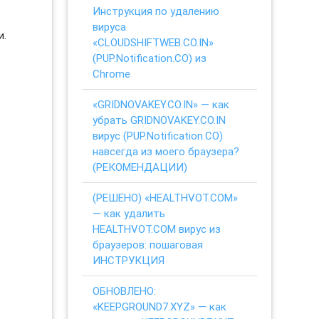
Инструкция по удалению
вируса
и.
«CLOUDSHIFTWEB.CO.IN»
(PUP.Notification.CO) из
Chrome
«GRIDNOVAKEY.CO.IN» — как
убрать GRIDNOVAKEY.CO.IN
вирус (PUP.Notification.CO)
навсегда из моего браузера?
(РЕКОМЕНДАЦИИ)
(РЕШЕНО) «HEALTHVOT.COM»
— как удалить
HEALTHVOT.COM вирус из
браузеров: пошаговая
ИНСТРУКЦИЯ
ОБНОВЛЕНО:
«KEEPGROUND7.XYZ» — как