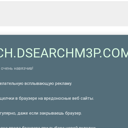
RCH.DSEARCHM3P.CO
очень навязчив!
елательную всплывающую рекламу.
елчки в браузере на вредоносные веб сайты.
улярно, даже если закрываешь браузер.
ке ввода браузера при выборе новой вкладки.