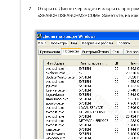
Открыть Диспетчер задач и закрыть программ
«SEARCH.DSEARCHM3P.COM». Заметьте, из како