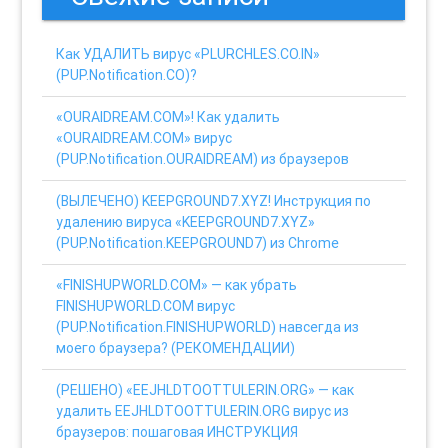
Как УДАЛИТЬ вирус «PLURCHLES.CO.IN»
(PUP.Notification.CO)?
«OURAIDREAM.COM»! Как удалить
«OURAIDREAM.COM» вирус
(PUP.Notification.OURAIDREAM) из браузеров
(ВЫЛЕЧЕНО) KEEPGROUND7.XYZ! Инструкция по
удалению вируса «KEEPGROUND7.XYZ»
(PUP.Notification.KEEPGROUND7) из Chrome
«FINISHUPWORLD.COM» — как убрать
FINISHUPWORLD.COM вирус
(PUP.Notification.FINISHUPWORLD) навсегда из
моего браузера? (РЕКОМЕНДАЦИИ)
(РЕШЕНО) «EEJHLDTOOTTULERIN.ORG» — как
удалить EEJHLDTOOTTULERIN.ORG вирус из
браузеров: пошаговая ИНСТРУКЦИЯ