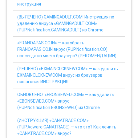
инструкция
(ВЫЛЕЧЕНО) GAMINGADULT.COM! Инструкция по
удалению вируса «GAMINGADULT.COM»
(PUP.Notification.GAMINGADULT) из Chrome
«FRANOAPAS.CO.IN» — как убрать
FRANOAPAS.CO.IN вирус (PUP.Notification.CO)
навсегда из моего браузера? (РЕКОМЕНДАЦИИ)
(РЕШЕНО) «EXMAINCLCKNEW.COM» — как удалить
EXMAINCLCKNEW.COM вирус из браузеров:
пошаговая ИНСТРУКЦИЯ
ОБНОВЛЕНО: «EBONSEWED.COM» — как удалить
«EBONSEWED.COM» вирус
(PUP.Notification.EBONSEWED) из Chrome
(ИНСТРУКЦИЯ) «CANATRACE.COM»
(PUP.Adware.CANATRACE) — что это? Как лечить
«CANATRACE.COM» вирус?