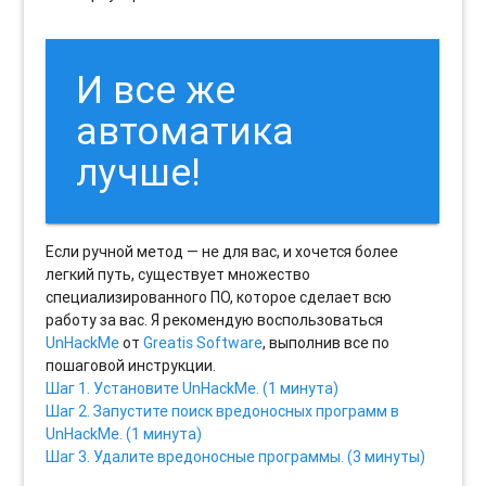
И все же
автоматика
лучше!
Если ручной метод — не для вас, и хочется более
легкий путь, существует множество
специализированного ПО, которое сделает всю
работу за вас. Я рекомендую воспользоваться
UnHackMe
от
Greatis Software
, выполнив все по
пошаговой инструкции.
Шаг 1. Установите UnHackMe. (1 минута)
Шаг 2. Запустите поиск вредоносных программ в
UnHackMe. (1 минута)
Шаг 3. Удалите вредоносные программы. (3 минуты)