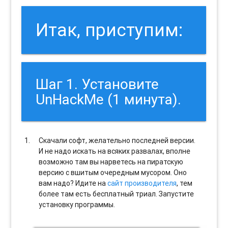
Итак, приступим:
Шаг 1. Установите
UnHackMe (1 минута).
Скачали софт, желательно последней версии.
И не надо искать на всяких развалах, вполне
возможно там вы нарветесь на пиратскую
версию с вшитым очередным мусором. Оно
вам надо? Идите на
сайт производителя
, тем
более там есть бесплатный триал. Запустите
установку программы.