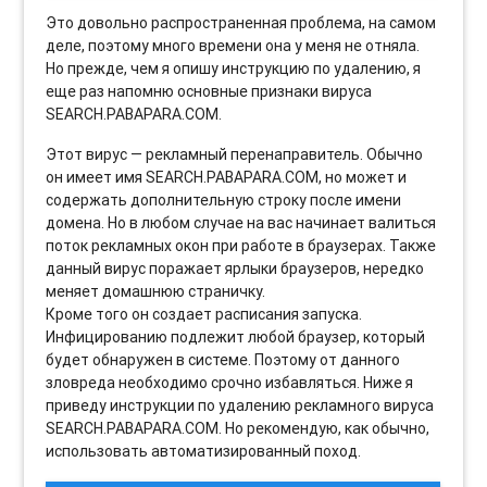
Это довольно распространенная проблема, на самом
деле, поэтому много времени она у меня не отняла.
Но прежде, чем я опишу инструкцию по удалению, я
еще раз напомню основные признаки вируса
SEARCH.PABAPARA.COM.
Этот вирус — рекламный перенаправитель. Обычно
он имеет имя SEARCH.PABAPARA.COM, но может и
содержать дополнительную строку после имени
домена. Но в любом случае на вас начинает валиться
поток рекламных окон при работе в браузерах. Также
данный вирус поражает ярлыки браузеров, нередко
меняет домашнюю страничку.
Кроме того он создает расписания запуска.
Инфицированию подлежит любой браузер, который
будет обнаружен в системе. Поэтому от данного
зловреда необходимо срочно избавляться. Ниже я
приведу инструкции по удалению рекламного вируса
SEARCH.PABAPARA.COM. Но рекомендую, как обычно,
использовать автоматизированный поход.