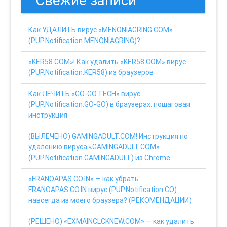
Свежие записи
Как УДАЛИТЬ вирус «MENONIAGRING.COM»
(PUP.Notification.MENONIAGRING)?
«KER58.COM»! Как удалить «KER58.COM» вирус
(PUP.Notification.KER58) из браузеров
Как ЛЕЧИТЬ «GO-GO.TECH» вирус
(PUP.Notification.GO-GO) в браузерах: пошаговая
инструкция
(ВЫЛЕЧЕНО) GAMINGADULT.COM! Инструкция по
удалению вируса «GAMINGADULT.COM»
(PUP.Notification.GAMINGADULT) из Chrome
«FRANOAPAS.CO.IN» — как убрать
FRANOAPAS.CO.IN вирус (PUP.Notification.CO)
навсегда из моего браузера? (РЕКОМЕНДАЦИИ)
(РЕШЕНО) «EXMAINCLCKNEW.COM» — как удалить