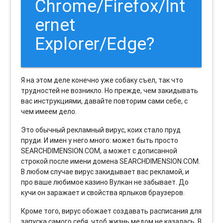
Chrome/Firefox/Int
ernet
Explorer/Edge?
Я на этом деле конечно уже собаку съел, так что
трудностей не возникло. Но прежде, чем закидывать
вас инструкциями, давайте повторим сами себе, с
чем имеем дело.
Это обычный рекламный вирус, коих стало пруд
пруди. И имен у него много: может быть просто
SEARCHDIMENSION.COM, а может с дописанной
строкой после имени домена SEARCHDIMENSION.COM.
В любом случае вирус закидывает вас рекламой, и
про ваше любимое казино Вулкан не забывает. До
кучи он заражает и свойства ярлыков браузеров.
Кроме того, вирус обожает создавать расписания для
запуска самого себя, чтоб жизнь медом не казалась. В