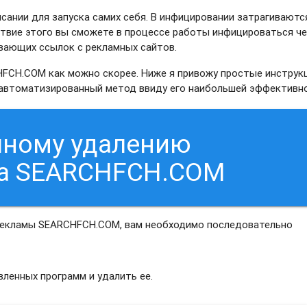
сании для запуска самих себя. В инфицировании затрагиваютс
ствие этого вы сможете в процессе работы инфицироваться ч
ывающих ссылок с рекламных сайтов.
FCH.COM как можно скорее. Ниже я привожу простые инструкц
ь автоматизированный метод ввиду его наибольшей эффективн
чному удалению
са SEARCHFCH.COM
 рекламы SEARCHFCH.COM, вам необходимо последовательно
ленных программ и удалить ее.