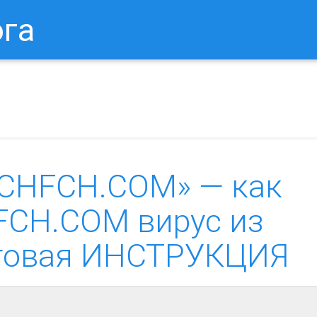
ога
в Браузере.
Как Сбросить Настройки Mozilla Firefox?
Ка
CHFCH.COM» — как
FCH.COM вирус из
аговая ИНСТРУКЦИЯ