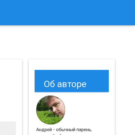
к Сбросить Настройки Браузеров Chrome и Firefox?
Об авторе
Андрей - обычный парень,