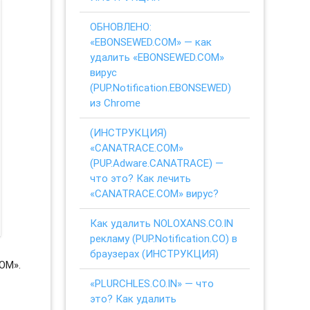
ОБНОВЛЕНО:
«EBONSEWED.COM» — как
удалить «EBONSEWED.COM»
вирус
(PUP.Notification.EBONSEWED)
из Chrome
(ИНСТРУКЦИЯ)
«CANATRACE.COM»
(PUP.Adware.CANATRACE) —
что это? Как лечить
«CANATRACE.COM» вирус?
Как удалить NOLOXANS.CO.IN
рекламу (PUP.Notification.CO) в
браузерах (ИНСТРУКЦИЯ)
OM».
«PLURCHLES.CO.IN» — что
это? Как удалить