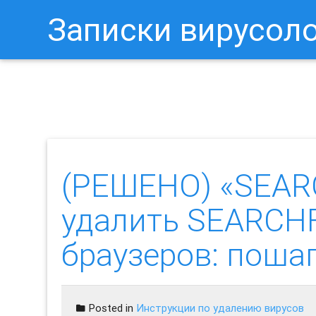
Записки вирусол
Как Отключить Уведомления 
(РЕШЕНО) «SEAR
удалить SEARCH
браузеров: пош
Posted in
Инструкции по удалению вирусов