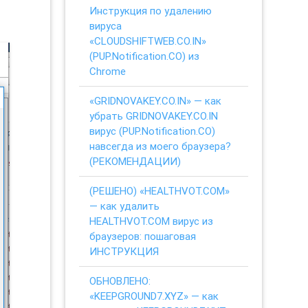
Инструкция по удалению
вируса
«CLOUDSHIFTWEB.CO.IN»
(PUP.Notification.CO) из
Chrome
«GRIDNOVAKEY.CO.IN» — как
убрать GRIDNOVAKEY.CO.IN
вирус (PUP.Notification.CO)
навсегда из моего браузера?
(РЕКОМЕНДАЦИИ)
(РЕШЕНО) «HEALTHVOT.COM»
— как удалить
HEALTHVOT.COM вирус из
браузеров: пошаговая
ИНСТРУКЦИЯ
ОБНОВЛЕНО:
«KEEPGROUND7.XYZ» — как