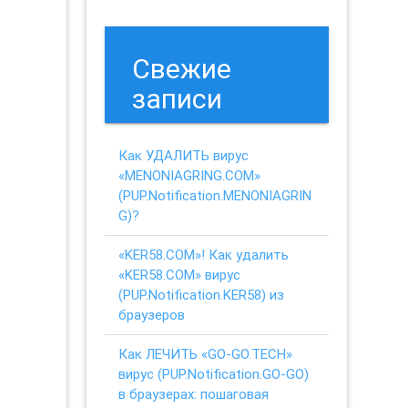
Свежие
записи
Как УДАЛИТЬ вирус
«MENONIAGRING.COM»
(PUP.Notification.MENONIAGRIN
G)?
«KER58.COM»! Как удалить
«KER58.COM» вирус
(PUP.Notification.KER58) из
браузеров
Как ЛЕЧИТЬ «GO-GO.TECH»
вирус (PUP.Notification.GO-GO)
в браузерах: пошаговая