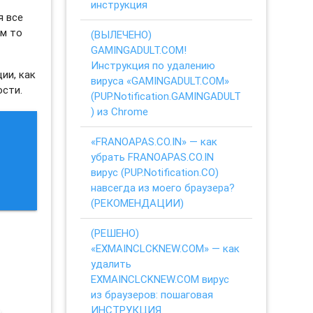
инструкция
я все
ем то
(ВЫЛЕЧЕНО)
GAMINGADULT.COM!
Инструкция по удалению
ии, как
вируса «GAMINGADULT.COM»
ости.
(PUP.Notification.GAMINGADULT
) из Chrome
«FRANOAPAS.CO.IN» — как
убрать FRANOAPAS.CO.IN
вирус (PUP.Notification.CO)
навсегда из моего браузера?
(РЕКОМЕНДАЦИИ)
(РЕШЕНО)
«EXMAINCLCKNEW.COM» — как
удалить
EXMAINCLCKNEW.COM вирус
из браузеров: пошаговая
ИНСТРУКЦИЯ