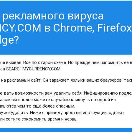
т рекламного вируса
.COM в Chrome, Firefox
dge?
не вызвал. Все по старой схеме. Но прежде чем напомнить ее в
руса SEARCHMYCURRENCY.COM.
р на рекламный сайт. Он заражает ярлыки ваших браузеров, та
 не дать возможности вам удалить себя. Инфицированию подл
разом вы вполне можете случайно кликнуть по одной из
мпьютер чем то еще более опасным.
 же удалять. Ниже я приведу простые инструкции, однако
и хотите сэкономить время и нервы.