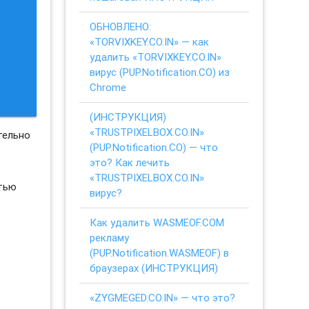
ОБНОВЛЕНО:
«TORVIXKEY.CO.IN» — как
удалить «TORVIXKEY.CO.IN»
вирус (PUP.Notification.CO) из
Chrome
(ИНСТРУКЦИЯ)
«TRUSTPIXELBOX.CO.IN»
тельно
(PUP.Notification.CO) — что
это? Как лечить
«TRUSTPIXELBOX.CO.IN»
стью
вирус?
Как удалить WASMEOF.COM
рекламу
(PUP.Notification.WASMEOF) в
браузерах (ИНСТРУКЦИЯ)
«ZYGMEGED.CO.IN» — что это?