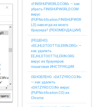
«FINISHUPWORLD.COM» — как
убрать FINISHUPWORLD.COM
вирус
(PUP.Notification.FINISHUPWOR
LD) навсегда из моего
браузера? (РЕКОМЕНДАЦИИ)
(РЕШЕНО)
«EEJHLDTOOTTULERIN.ORG» —
как удалить
EEJHLDTOOTTULERIN.ORG
вирус из браузеров:
пошаговая ИНСТРУКЦИЯ
ОБНОВЛЕНО: «DATZYRO.CO.IN»
— как удалить
«DATZYRO.CO.IN» вирус
(PUP.Notification.CO) из
Chrome