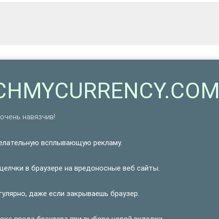
RCHMYCURRENCY.COM
очень навязчив!
лательную всплывающую рекламу.
лчки в браузере на вредоносные веб сайты.
лярно, даже если закрываешь браузер.
ке ввода браузера при выборе новой вкладки.