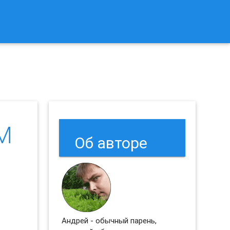
к Сбросить Настройки Браузеров Chrome и Firefox?
M
Об авторе
Андрей - обычный парень,