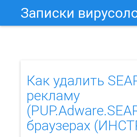
Записки вирусол
Как Отключить Уведомления 
Как удалить S
рекламу
(PUP.Adware.SE
браузерах (ИНС