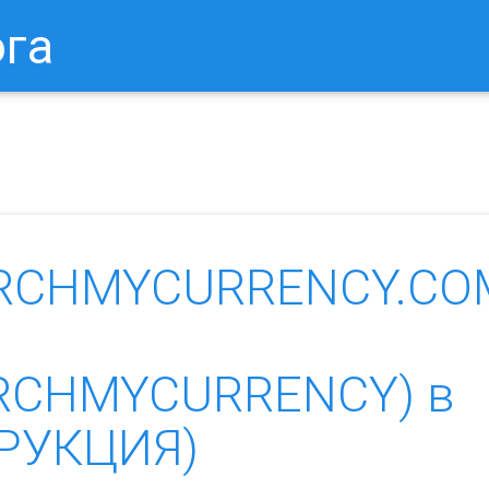
ога
в Браузере.
Как Сбросить Настройки Mozilla Firefox?
Ка
EARCHMYCURRENCY.CO
ARCHMYCURRENCY) в
ТРУКЦИЯ)