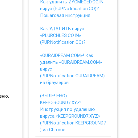
Как удалить ZYGMEGED.CO.IN
вирус (PUP.Notification.CO)?
Пошаговая инструкция
Как УДАЛИТЬ вирус
«PLURCHLES.CO.IN»
(PUP.Notification.CO)?
«OURAIDREAM.COM»! Как
удалить «OURAIDREAM.COM»
вирус
(PUP.Notification.OURAIDREAM)
из браузеров
(ВЫЛЕЧЕНО)
еню.
KEEPGROUND7.XYZ!
Инструкция по удалению
вируса «KEEPGROUND7.XYZ»
(PUP.Notification.KEEPGROUND7
) из Chrome