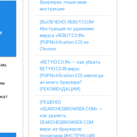
браузерах: пошаговая
инструкция
(ВЫЛЕЧЕНО) REBUT.CO.IN!
,
Инструкция по удалению
вируса «REBUT.CO.IN»
(PUP.Notification.CO) из
Chrome
«RETYIO.CO.IN» — как убрать
ам,
RETYIO.CO.IN вирус
(PUP.Notification.CO) навсегда
из моего браузера?
ким
(РЕКОМЕНДАЦИИ)
ежат
(РЕШЕНО)
«SEARCHESBROWSER.COM» —
как удалить
SEARCHESBROWSER.COM
вирус из браузеров:
пошаговая ИНСТРУКЦИЯ