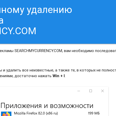
чному удалению
а
CY.COM
 рекламы SEARCHMYCURRENCY.COM, вам необходимо последова
и удалить все неизвестные, а также те, в которых не полно
жениями, достаточно нажать
Win + I
.