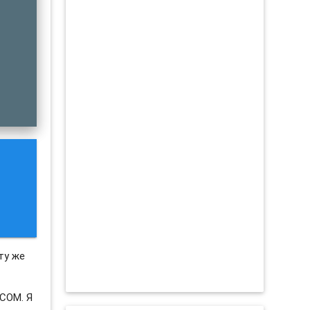
ту же
.COM. Я