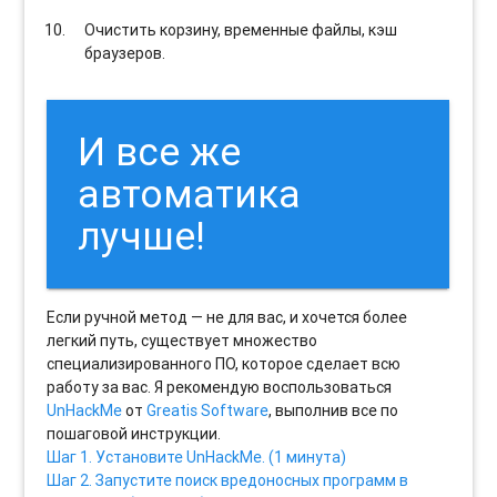
Очистить корзину, временные файлы, кэш
браузеров.
И все же
автоматика
лучше!
Если ручной метод — не для вас, и хочется более
легкий путь, существует множество
специализированного ПО, которое сделает всю
работу за вас. Я рекомендую воспользоваться
UnHackMe
от
Greatis Software
, выполнив все по
пошаговой инструкции.
Шаг 1. Установите UnHackMe. (1 минута)
Шаг 2. Запустите поиск вредоносных программ в