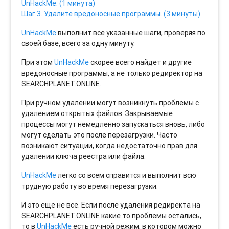
UnHackMe. (1 минута)
Шаг 3. Удалите вредоносные программы. (3 минуты)
UnHackMe
выполнит все указанные шаги, проверяя по
своей базе, всего за одну минуту.
При этом
UnHackMe
скорее всего найдет и другие
вредоносные программы, а не только редиректор на
SEARCHPLANET.ONLINE.
При ручном удалении могут возникнуть проблемы с
удалением открытых файлов. Закрываемые
процессы могут немедленно запускаться вновь, либо
могут сделать это после перезагрузки. Часто
возникают ситуации, когда недостаточно прав для
удалении ключа реестра или файла.
UnHackMe
легко со всем справится и выполнит всю
трудную работу во время перезагрузки.
И это еще не все. Если после удаления редиректа на
SEARCHPLANET.ONLINE какие то проблемы остались,
то в
UnHackMe
есть ручной режим, в котором можно