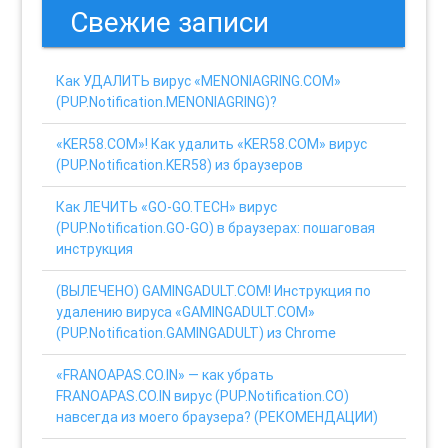
Свежие записи
Как УДАЛИТЬ вирус «MENONIAGRING.COM»
(PUP.Notification.MENONIAGRING)?
«KER58.COM»! Как удалить «KER58.COM» вирус
(PUP.Notification.KER58) из браузеров
Как ЛЕЧИТЬ «GO-GO.TECH» вирус
(PUP.Notification.GO-GO) в браузерах: пошаговая
инструкция
(ВЫЛЕЧЕНО) GAMINGADULT.COM! Инструкция по
удалению вируса «GAMINGADULT.COM»
(PUP.Notification.GAMINGADULT) из Chrome
«FRANOAPAS.CO.IN» — как убрать
FRANOAPAS.CO.IN вирус (PUP.Notification.CO)
навсегда из моего браузера? (РЕКОМЕНДАЦИИ)