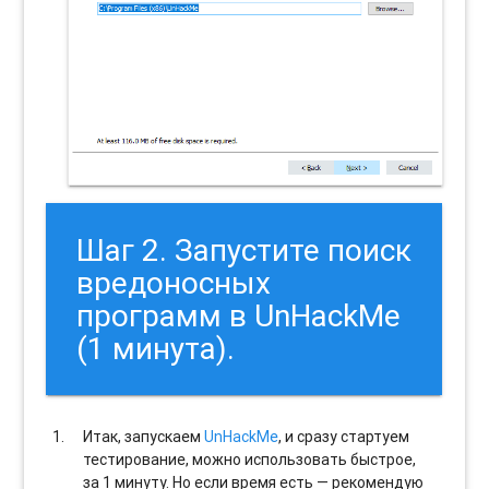
Шаг 2. Запустите поиск
вредоносных
программ в UnHackMe
(1 минута).
Итак, запускаем
UnHackMe
, и сразу стартуем
тестирование, можно использовать быстрое,
за 1 минуту. Но если время есть — рекомендую