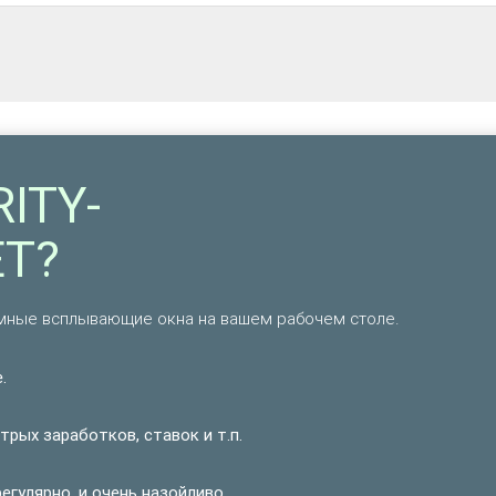
ITY-
ET?
амные всплывающие окна на вашем рабочем столе.
.
рых заработков, ставок и т.п.
гулярно, и очень назойливо.