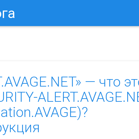
ога
в Браузере.
Как Сбросить Настройки Mozilla Firefox?
Ка
.AVAGE.NET» — что эт
URITY-ALERT.AVAGE.N
cation.AVAGE)?
рукция