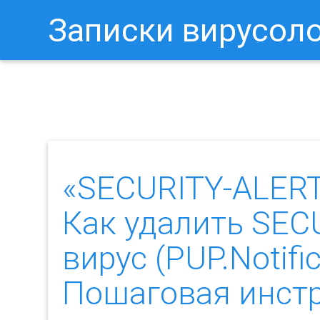
Записки вирусол
Как Отключить Уведомления 
«SECURITY-ALERT
Как удалить SEC
вирус (PUP.Notifi
Пошаговая инст