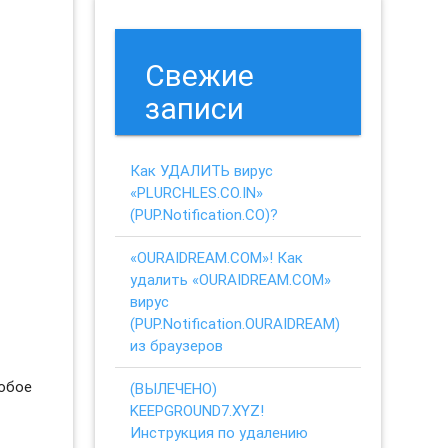
Свежие
записи
Как УДАЛИТЬ вирус
«PLURCHLES.CO.IN»
(PUP.Notification.CO)?
«OURAIDREAM.COM»! Как
удалить «OURAIDREAM.COM»
вирус
(PUP.Notification.OURAIDREAM)
из браузеров
любое
(ВЫЛЕЧЕНО)
KEEPGROUND7.XYZ!
Инструкция по удалению