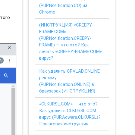
(PUP.Notification.CO) из
Chrome
этого
(ИНСТРУКЦИЯ) «CREEPY-
FRAME.COM»
(PUP.Notification.CREEPY-
FRAME) — что это? Как
лечить «CREEPY-FRAME.COM»
вирус?
Как удалить CPVLAB.ONLINE
рекламу
(PUP.Notification.ONLINE) в
браузерах (ИНСТРУКЦИЯ)
«CLKURSL.COM» — что это?
Как удалить CLKURSL.COM
вирус (PUP.Adware.CLKURSL)?
Пошаговая инструкция