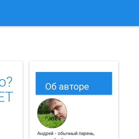
к Сбросить Настройки Браузеров Chrome и Firefox?
о?
Об авторе
ET
Андрей - обычный парень,