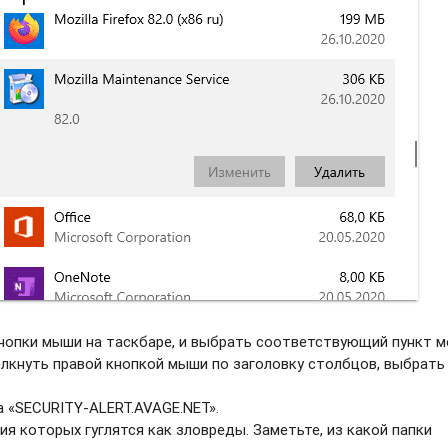
нопки мыши на таскбаре, и выбрать соотвeтствующий пункт м
елкнуть правой кнопкой мыши по заголовку столбцов, выбрать
а «SECURITY-ALERT.AVAGE.NET».
ия которых гуглятся как зловреды. Заметьте, из какой папки