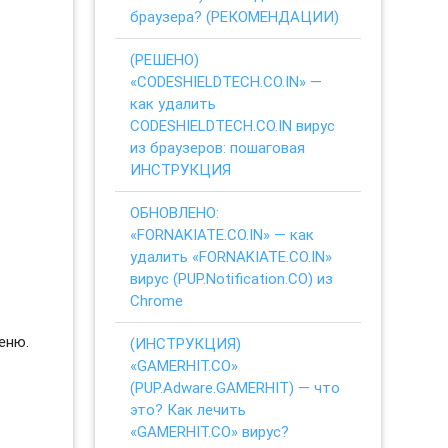
браузера? (РЕКОМЕНДАЦИИ)
(РЕШЕНО)
«CODESHIELDTECH.CO.IN» —
как удалить
CODESHIELDTECH.CO.IN вирус
из браузеров: пошаговая
ИНСТРУКЦИЯ
ОБНОВЛЕНО:
«FORNAKIATE.CO.IN» — как
удалить «FORNAKIATE.CO.IN»
вирус (PUP.Notification.CO) из
Chrome
еню.
(ИНСТРУКЦИЯ)
«GAMERHIT.CO»
(PUP.Adware.GAMERHIT) — что
это? Как лечить
«GAMERHIT.CO» вирус?