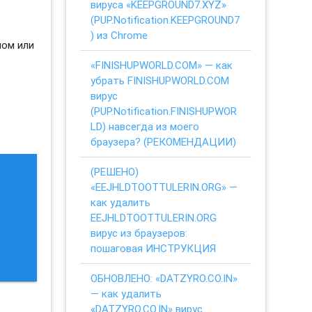
вируса «KEEPGROUND7.XYZ»
(PUP.Notification.KEEPGROUND7
) из Chrome
ном или
«FINISHUPWORLD.COM» — как
убрать FINISHUPWORLD.COM
вирус
м
(PUP.Notification.FINISHUPWOR
LD) навсегда из моего
браузера? (РЕКОМЕНДАЦИИ)
(РЕШЕНО)
«EEJHLDTOOTTULERIN.ORG» —
как удалить
EEJHLDTOOTTULERIN.ORG
вирус из браузеров:
пошаговая ИНСТРУКЦИЯ
ОБНОВЛЕНО: «DATZYRO.CO.IN»
— как удалить
«DATZYRO.CO.IN» вирус