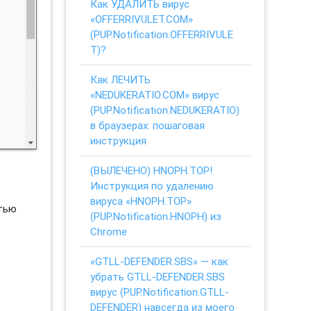
Как УДАЛИТЬ вирус
«OFFERRIVULET.COM»
(PUP.Notification.OFFERRIVULE
T)?
Как ЛЕЧИТЬ
«NEDUKERATIO.COM» вирус
(PUP.Notification.NEDUKERATIO)
в браузерах: пошаговая
инструкция
(ВЫЛЕЧЕНО) HNOPH.TOP!
Инструкция по удалению
вируса «HNOPH.TOP»
стью
(PUP.Notification.HNOPH) из
Chrome
«GTLL-DEFENDER.SBS» — как
убрать GTLL-DEFENDER.SBS
вирус (PUP.Notification.GTLL-
DEFENDER) навсегда из моего