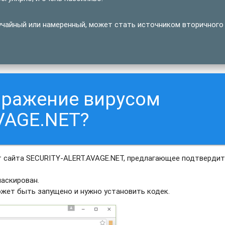
учайный или намеренный, может стать источником вторичного
аражение вирусом
VAGE.NET?
 сайта SECURITY-ALERT.AVAGE.NET, предлагающее подтверди
аскирован.
ожет быть запущено и нужно установить кодек.