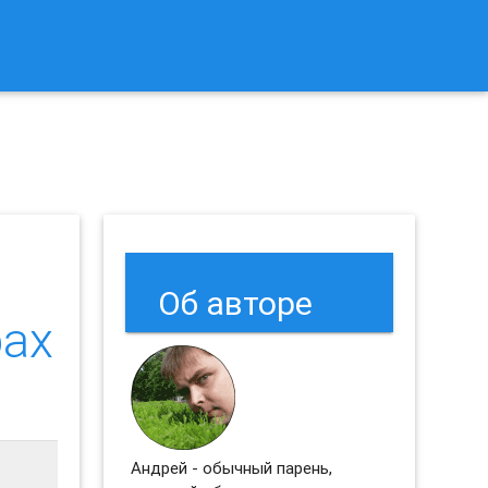
к Сбросить Настройки Браузеров Chrome и Firefox?
Об авторе
рах
Андрей - обычный парень,