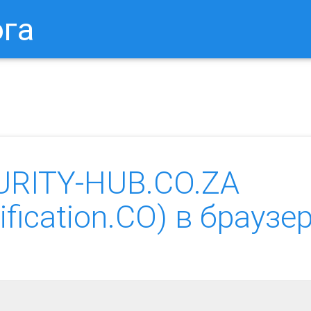
ога
в Браузере.
Как Сбросить Настройки Mozilla Firefox?
Ка
URITY-HUB.CO.ZA
fication.CO) в браузе