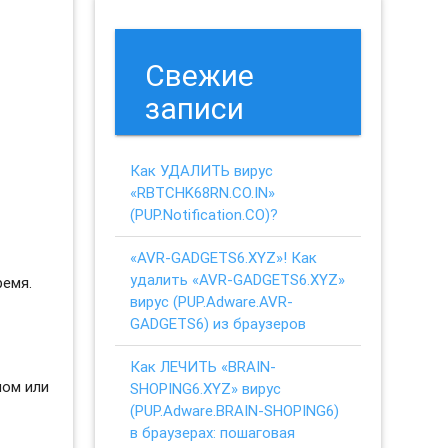
Свежие
записи
Как УДАЛИТЬ вирус
«RBTCHK68RN.CO.IN»
(PUP.Notification.CO)?
«AVR-GADGETS6.XYZ»! Как
удалить «AVR-GADGETS6.XYZ»
ремя.
вирус (PUP.Adware.AVR-
GADGETS6) из браузеров
Как ЛЕЧИТЬ «BRAIN-
ном или
SHOPING6.XYZ» вирус
(PUP.Adware.BRAIN-SHOPING6)
в браузерах: пошаговая