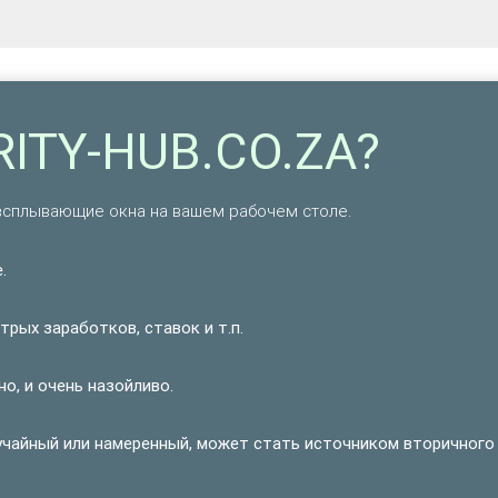
RITY-HUB.CO.ZA?
всплывающие окна на вашем рабочем столе.
.
рых заработков, ставок и т.п.
о, и очень назойливо.
учайный или намеренный, может стать источником вторичного