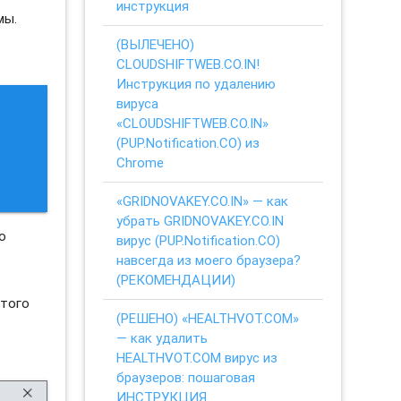
инструкция
мы.
(ВЫЛЕЧЕНО)
CLOUDSHIFTWEB.CO.IN!
Инструкция по удалению
вируса
«CLOUDSHIFTWEB.CO.IN»
(PUP.Notification.CO) из
Chrome
«GRIDNOVAKEY.CO.IN» — как
убрать GRIDNOVAKEY.CO.IN
о
вирус (PUP.Notification.CO)
навсегда из моего браузера?
(РЕКОМЕНДАЦИИ)
этого
(РЕШЕНО) «HEALTHVOT.COM»
— как удалить
HEALTHVOT.COM вирус из
браузеров: пошаговая
ИНСТРУКЦИЯ