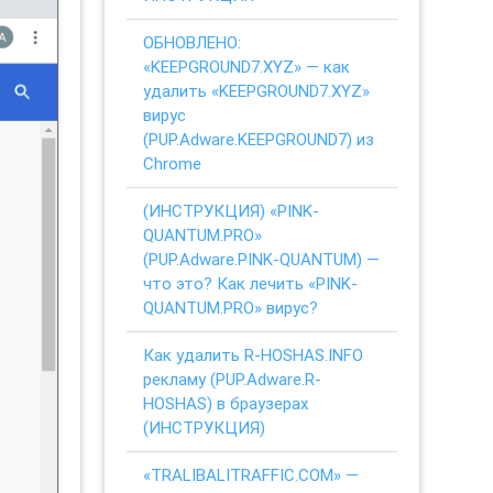
ОБНОВЛЕНО:
«KEEPGROUND7.XYZ» — как
удалить «KEEPGROUND7.XYZ»
вирус
(PUP.Adware.KEEPGROUND7) из
Chrome
(ИНСТРУКЦИЯ) «PINK-
QUANTUM.PRO»
(PUP.Adware.PINK-QUANTUM) —
что это? Как лечить «PINK-
QUANTUM.PRO» вирус?
Как удалить R-HOSHAS.INFO
рекламу (PUP.Adware.R-
HOSHAS) в браузерах
(ИНСТРУКЦИЯ)
«TRALIBALITRAFFIC.COM» —