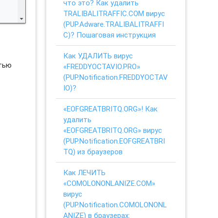
что это? Как удалить
TRALIBALITRAFFIC.COM вирус
(PUP.Adware.TRALIBALITRAFFI
C)? Пошаговая инструкция
Как УДАЛИТЬ вирус
стью
«FREDDYOCTAVIO.PRO»
(PUP.Notification.FREDDYOCTAV
IO)?
«EOFGREATBRITQ.ORG»! Как
удалить
«EOFGREATBRITQ.ORG» вирус
(PUP.Notification.EOFGREATBRI
TQ) из браузеров
Как ЛЕЧИТЬ
«COMOLONONLANIZE.COM»
вирус
(PUP.Notification.COMOLONONL
ANIZE) в браузерах: