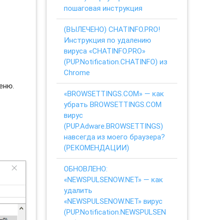
пошаговая инструкция
(ВЫЛЕЧЕНО) CHATINFO.PRO!
Инструкция по удалению
вируса «CHATINFO.PRO»
(PUP.Notification.CHATINFO) из
Chrome
еню.
«BROWSETTINGS.COM» — как
убрать BROWSETTINGS.COM
вирус
(PUP.Adware.BROWSETTINGS)
навсегда из моего браузера?
(РЕКОМЕНДАЦИИ)
ОБНОВЛЕНО:
«NEWSPULSENOW.NET» — как
удалить
«NEWSPULSENOW.NET» вирус
(PUP.Notification.NEWSPULSEN