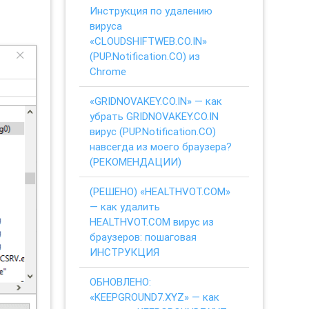
Инструкция по удалению
вируса
«CLOUDSHIFTWEB.CO.IN»
(PUP.Notification.CO) из
Chrome
«GRIDNOVAKEY.CO.IN» — как
убрать GRIDNOVAKEY.CO.IN
вирус (PUP.Notification.CO)
навсегда из моего браузера?
(РЕКОМЕНДАЦИИ)
(РЕШЕНО) «HEALTHVOT.COM»
— как удалить
HEALTHVOT.COM вирус из
браузеров: пошаговая
ИНСТРУКЦИЯ
ОБНОВЛЕНО:
«KEEPGROUND7.XYZ» — как