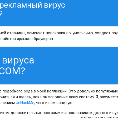
 рекламный вирус
?
шней страницы, заменяет поисковик по-умолчанию, создает зад
свойства ярлыков браузеров.
 вируса
.COM?
с подобного рода в моей коллекции. Это довольно популярны
ниться и ждать, пока он заполонит вашу систему. Я, разумеет
печением
UnHackMe
, чего и вам советую.
вником дополнительных программ и и поклонником долгого и ну