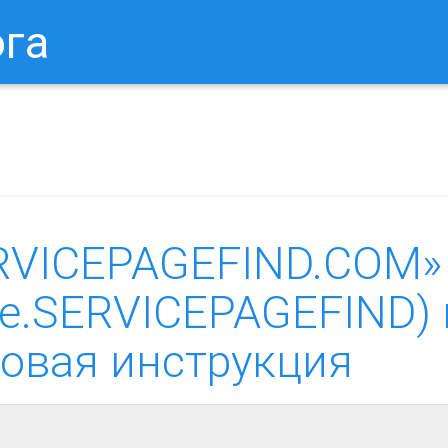
ога
в Браузере.
Как Сбросить Настройки Mozilla Firefox?
Ка
RVICEPAGEFIND.COM»
re.SERVICEPAGEFIND) 
говая инструкция