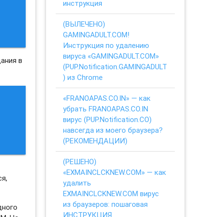
инструкция
(ВЫЛЕЧЕНО)
GAMINGADULT.COM!
Инструкция по удалению
вируса «GAMINGADULT.COM»
ания в
(PUP.Notification.GAMINGADULT
) из Chrome
«FRANOAPAS.CO.IN» — как
убрать FRANOAPAS.CO.IN
вирус (PUP.Notification.CO)
навсегда из моего браузера?
(РЕКОМЕНДАЦИИ)
(РЕШЕНО)
е
«EXMAINCLCKNEW.COM» — как
ся,
удалить
EXMAINCLCKNEW.COM вирус
из браузеров: пошаговая
дного
ИНСТРУКЦИЯ