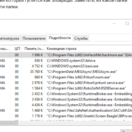
ия которых гуглятся как зловреды. Заметьте, из какой папки
ти папки.