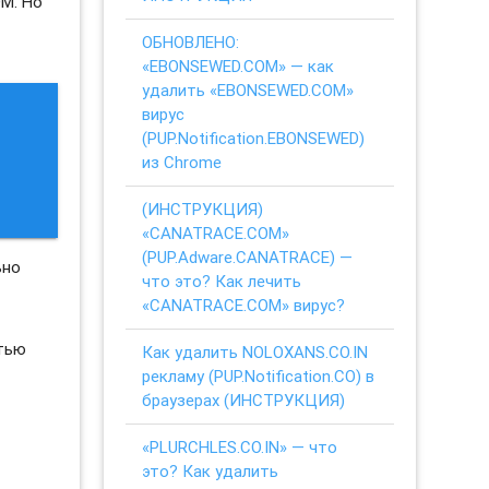
OM. Но
ОБНОВЛЕНО:
«EBONSEWED.COM» — как
удалить «EBONSEWED.COM»
вирус
(PUP.Notification.EBONSEWED)
из Chrome
(ИНСТРУКЦИЯ)
«CANATRACE.COM»
(PUP.Adware.CANATRACE) —
ьно
что это? Как лечить
«CANATRACE.COM» вирус?
стью
Как удалить NOLOXANS.CO.IN
рекламу (PUP.Notification.CO) в
браузерах (ИНСТРУКЦИЯ)
«PLURCHLES.CO.IN» — что
это? Как удалить