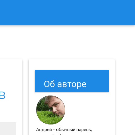
к Сбросить Настройки Браузеров Chrome и Firefox?
Об авторе
в
Андрей - обычный парень,