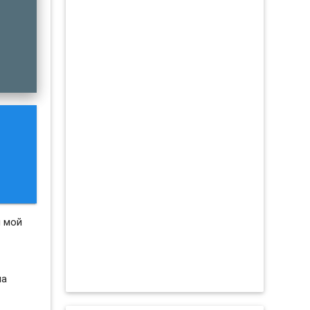
л мой
на