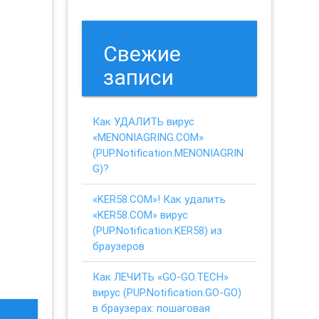
Свежие
записи
Как УДАЛИТЬ вирус
«MENONIAGRING.COM»
(PUP.Notification.MENONIAGRIN
G)?
«KER58.COM»! Как удалить
«KER58.COM» вирус
(PUP.Notification.KER58) из
браузеров
Как ЛЕЧИТЬ «GO-GO.TECH»
вирус (PUP.Notification.GO-GO)
в браузерах: пошаговая