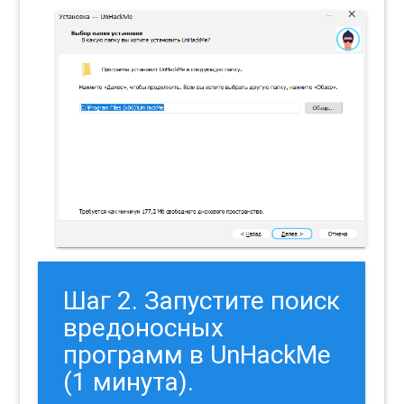
Шаг 2. Запустите поиск
вредоносных
программ в UnHackMe
(1 минута).