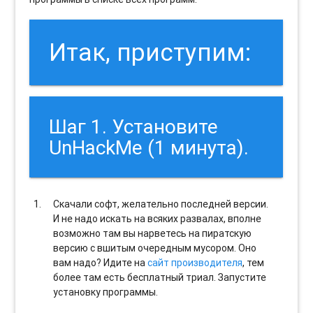
Итак, приступим:
Шаг 1. Установите
UnHackMe (1 минута).
Скачали софт, желательно последней версии.
И не надо искать на всяких развалах, вполне
возможно там вы нарветесь на пиратскую
версию с вшитым очередным мусором. Оно
вам надо? Идите на
сайт производителя
, тем
более там есть бесплатный триал. Запустите
установку программы.