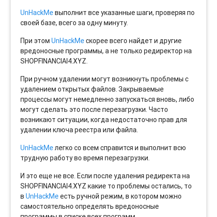
UnHackMe
выполнит все указанные шаги, проверяя по
своей базе, всего за одну минуту.
При этом
UnHackMe
скорее всего найдет и другие
вредоносные программы, а не только редиректор на
SHOPFINANCIAI4.XYZ.
При ручном удалении могут возникнуть проблемы с
удалением открытых файлов. Закрываемые
процессы могут немедленно запускаться вновь, либо
могут сделать это после перезагрузки. Часто
возникают ситуации, когда недостаточно прав для
удалении ключа реестра или файла.
UnHackMe
легко со всем справится и выполнит всю
трудную работу во время перезагрузки.
И это еще не все. Если после удаления редиректа на
SHOPFINANCIAI4.XYZ какие то проблемы остались, то
в
UnHackMe
есть ручной режим, в котором можно
самостоятельно определять вредоносные
программы в списке всех программ.