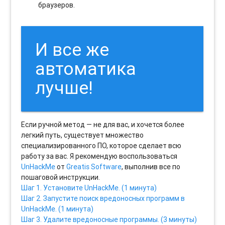
браузеров.
И все же
автоматика
лучше!
Если ручной метод — не для вас, и хочется более
легкий путь, существует множество
специализированного ПО, которое сделает всю
работу за вас. Я рекомендую воспользоваться
UnHackMe
от
Greatis Software
, выполнив все по
пошаговой инструкции.
Шаг 1. Установите UnHackMe. (1 минута)
Шаг 2. Запустите поиск вредоносных программ в
UnHackMe. (1 минута)
Шаг 3. Удалите вредоносные программы. (3 минуты)