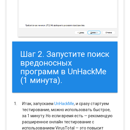
Шаг 2. Запустите поиск
вредоносных
программ в UnHackMe
(1 минута).
Итак, запускаем
UnHackMe
, и сразу стартуем
тестирование, можно использовать быстрое,
за 1 минуту. Но если время есть — рекомендую
расширенное онлайн тестирование с
использованием VirusTotal — это повысит