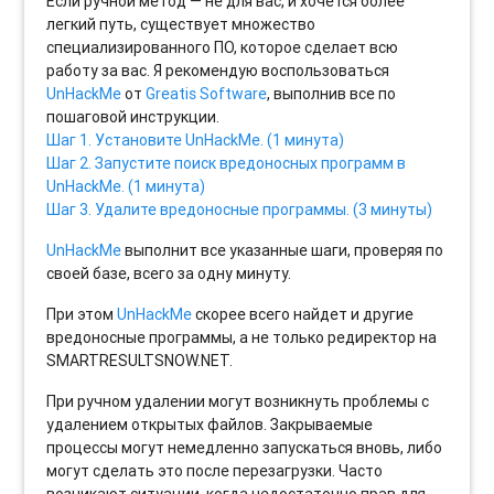
Если ручной метод — не для вас, и хочется более
легкий путь, существует множество
специализированного ПО, которое сделает всю
работу за вас. Я рекомендую воспользоваться
UnHackMe
от
Greatis Software
, выполнив все по
пошаговой инструкции.
Шаг 1. Установите UnHackMe. (1 минута)
Шаг 2. Запустите поиск вредоносных программ в
UnHackMe. (1 минута)
Шаг 3. Удалите вредоносные программы. (3 минуты)
UnHackMe
выполнит все указанные шаги, проверяя по
своей базе, всего за одну минуту.
При этом
UnHackMe
скорее всего найдет и другие
вредоносные программы, а не только редиректор на
SMARTRESULTSNOW.NET.
При ручном удалении могут возникнуть проблемы с
удалением открытых файлов. Закрываемые
процессы могут немедленно запускаться вновь, либо
могут сделать это после перезагрузки. Часто