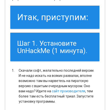
Итак, приступим:
Шаг 1. Установите
UnHackMe (1 минута).
Скачали софт, желательно последней версии.
И не надо искать на всяких развалах, вполне
возможно там вы нарветесь на пиратскую
версию с вшитым очередным мусором. Оно
вам надо? Идите на
сайт производителя
, тем
более там есть бесплатный триал. Запустите
установку программы.