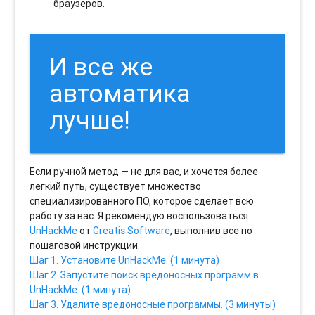
браузеров.
И все же
автоматика
лучше!
Если ручной метод — не для вас, и хочется более
легкий путь, существует множество
специализированного ПО, которое сделает всю
работу за вас. Я рекомендую воспользоваться
UnHackMe
от
Greatis Software
, выполнив все по
пошаговой инструкции.
Шаг 1. Установите UnHackMe. (1 минута)
Шаг 2. Запустите поиск вредоносных программ в
UnHackMe. (1 минута)
Шаг 3. Удалите вредоносные программы. (3 минуты)