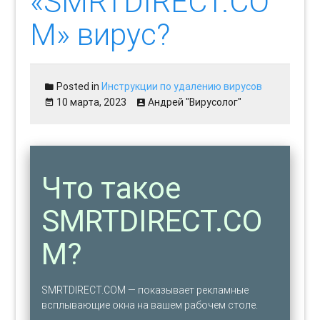
«SMRTDIRECT.CO
M» вирус?
Posted in
Инструкции по удалению вирусов
10 марта, 2023
Андрей "Вирусолог"
Что такое
SMRTDIRECT.CO
M?
SMRTDIRECT.COM — показывает рекламные
всплывающие окна на вашем рабочем столе.