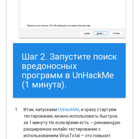
Шаг 2. Запустите поиск
вредоносных
программ в UnHackMe
(1 минута).
Итак, запускаем
UnHackMe
, и сразу стартуем
тестирование, можно использовать быстрое,
за 1 минуту. Но если время есть — рекомендую
расширенное онлайн тестирование с
использованием VirusTotal — это повысит