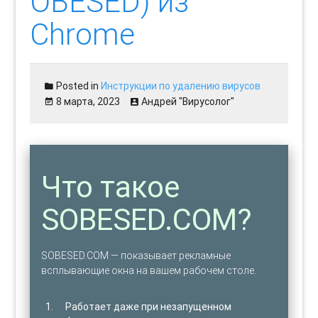
OBESED) из
Chrome
Posted in
Инструкции по удалению вирусов
8 марта, 2023
Андрей "Вирусолог"
Что такое
SOBESED.COM?
SOBESED.COM — показывает рекламные
всплывающие окна на вашем рабочем столе.
Работает даже при незапущенном