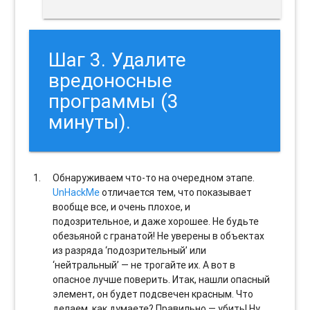
Шаг 3. Удалите
вредоносные
программы (3
минуты).
Обнаруживаем что-то на очередном этапе.
UnHackMe
отличается тем, что показывает
вообще все, и очень плохое, и
подозрительное, и даже хорошее. Не будьте
обезьяной с гранатой! Не уверены в объектах
из разряда ‘подозрительный’ или
‘нейтральный’ — не трогайте их. А вот в
опасное лучше поверить. Итак, нашли опасный
элемент, он будет подсвечен красным. Что
делаем, как думаете? Правильно — убить! Ну