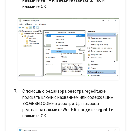
нажмите
Win + R
, введите
taskschd.msc
и
нажмите ОК.
С помощью редактора реестра regedit.exe
поискать ключи с названием или содержащим
«SOBESED.COM» в реестре. Для вызова
редактора нажмите
Win + R
, введите
regedit
и
нажмите ОК.