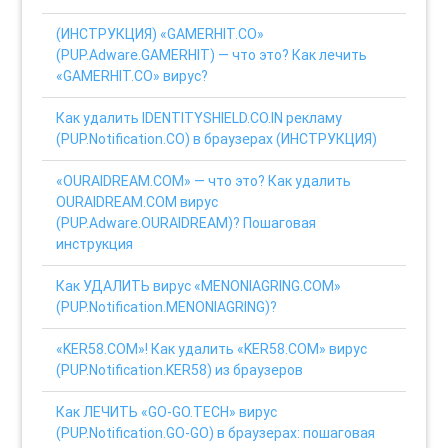
(ИНСТРУКЦИЯ) «GAMERHIT.CO»
(PUP.Adware.GAMERHIT) — что это? Как лечить
«GAMERHIT.CO» вирус?
Как удалить IDENTITYSHIELD.CO.IN рекламу
(PUP.Notification.CO) в браузерах (ИНСТРУКЦИЯ)
«OURAIDREAM.COM» — что это? Как удалить
OURAIDREAM.COM вирус
(PUP.Adware.OURAIDREAM)? Пошаговая
инструкция
Как УДАЛИТЬ вирус «MENONIAGRING.COM»
(PUP.Notification.MENONIAGRING)?
«KER58.COM»! Как удалить «KER58.COM» вирус
(PUP.Notification.KER58) из браузеров
Как ЛЕЧИТЬ «GO-GO.TECH» вирус
(PUP.Notification.GO-GO) в браузерах: пошаговая