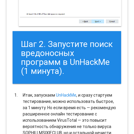
Шаг 2. Запустите поиск
вредоносных
программ в UnHackMe
(1 минута).
Итак, запускаем
UnHackMe
, и сразу стартуем
тестирование, можно использовать быстрое,
за 1 минуту. Но если время есть — рекомендую
расширенное онлайн тестирование с
использованием VirusTotal — это повысит
вероятность обнаружения не только вируса
SOPHILLMSIXIF.CLUB, но и остальной нечисти.