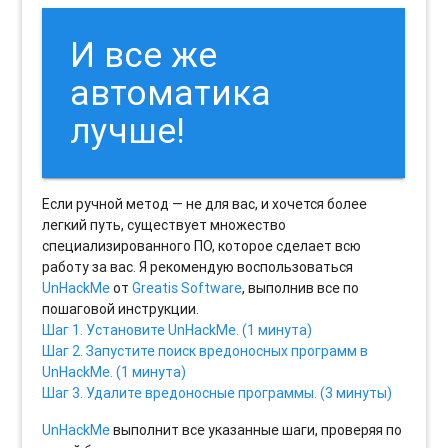
И все же
автоматика
лучше!
Если ручной метод — не для вас, и хочется более
легкий путь, существует множество
специализированного ПО, которое сделает всю
работу за вас. Я рекомендую воспользоваться
UnHackMe
от
Greatis Software
, выполнив все по
пошаговой инструкции.
Шаг 1. Установите UnHackMe. (1 минута)
Шаг 2. Запустите поиск вредоносных программ в
UnHackMe. (1 минута)
Шаг 3. Удалите вредоносные программы. (3 минуты)
UnHackMe
выполнит все указанные шаги, проверяя по