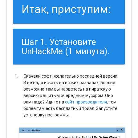
Итак, приступим:
Шаг 1. Установите
UnHackMe (1 минута).
Скачали софт, желательно последней версии.
И не надо искать на всяких развалах, вполне
возможно там вы нарветесь на пиратскую
версию с вшитым очередным мусором. Оно
вам надо? Идите на
сайт производителя
, тем
более там есть бесплатный триал. Запустите
установку программы.