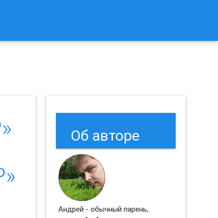
к Сбросить Настройки Браузеров Chrome и Firefox?
»
Об авторе
P»
Андрей - обычный парень,