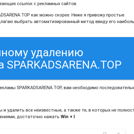
ывающих ссылок с рекламных сайтов.
DSARENA.TOP как можно скорее. Ниже я привожу простые
предлагаю выбрать автоматизированный метод ввиду его наибол
чному удалению
са SPARKADSARENA.TOP
 рекламы SPARKADSARENA.TOP, вам необходимо последователь
и удалить все неизвестные, а также те, в которых не полно
жениями, достаточно нажать
Win + I
.