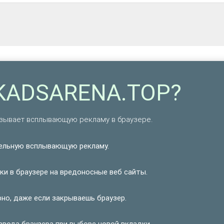
RKADSARENA.TOP?
азывает всплывающую рекламу в браузере.
ельную всплывающую рекламу.
и в браузере на вредоносные веб сайты.
о, даже если закрываешь браузер.
вода браузера при выборе новой вкладки.