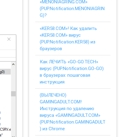
«MENONIAGRING.COM»
(PUP.Notification.MENONIAGRIN
G)?
«KER58.COM»! Как удалить
«KER58.COM» вирус
(PUP.Notification.KER58) из
браузеров
Как ЛЕЧИТЬ «GO-GO.TECH»
вирус (PUP.Notification.GO-GO)
в браузерах: пошаговая
инструкция
(ВЫЛЕЧЕНО)
GAMINGADULT.COM!
Инструкция по удалению
вируса «GAMINGADULT.COM»
(PUP.Notification.GAMINGADULT
) из Chrome