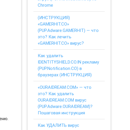
Chrome
(ИНСТРУКЦИЯ)
«GAMERHIT.CO»
(PUP.Adware.GAMERHIT) — что
это? Как лечить
«GAMERHIT.CO» вирус?
Как удалить
IDENTITYSHIELD.CO.IN рекламу
(PUP.Notification.CO) в
браузерах (ИНСТРУКЦИЯ)
«OURAIDREAM.COM» — что
это? Как удалить
OURAIDREAM.COM вирус
(PUP.Adware.OURAIDREAM)?
Пошаговая инструкция
еню.
Как УДАЛИТЬ вирус