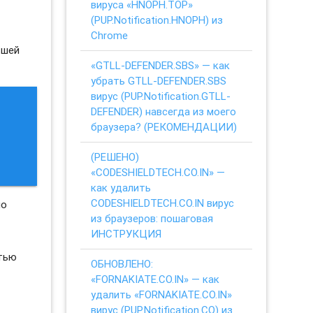
вируса «HNOPH.TOP»
(PUP.Notification.HNOPH) из
Chrome
ьшей
«GTLL-DEFENDER.SBS» — как
убрать GTLL-DEFENDER.SBS
вирус (PUP.Notification.GTLL-
DEFENDER) навсегда из моего
браузера? (РЕКОМЕНДАЦИИ)
(РЕШЕНО)
«CODESHIELDTECH.CO.IN» —
как удалить
CODESHIELDTECH.CO.IN вирус
но
из браузеров: пошаговая
ИНСТРУКЦИЯ
стью
ОБНОВЛЕНО:
«FORNAKIATE.CO.IN» — как
удалить «FORNAKIATE.CO.IN»
вирус (PUP.Notification.CO) из