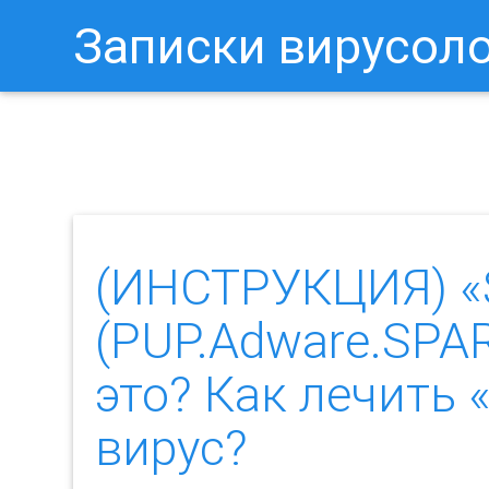
Записки вирусол
Как Отключить Уведомления 
(ИНСТРУКЦИЯ) 
(PUP.Adware.SPA
это? Как лечить
вирус?