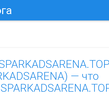
ога
в Браузере.
Как Сбросить Настройки Mozilla Firefox?
Ка
«SPARKADSARENA.TOP
RKADSARENA) — что
 «SPARKADSARENA.TO