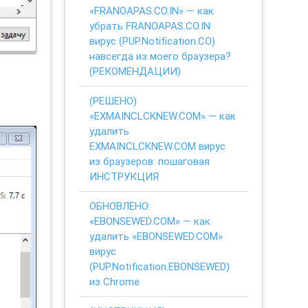
«FRANOAPAS.CO.IN» — как
убрать FRANOAPAS.CO.IN
вирус (PUP.Notification.CO)
навсегда из моего браузера?
(РЕКОМЕНДАЦИИ)
(РЕШЕНО)
«EXMAINCLCKNEW.COM» — как
удалить
EXMAINCLCKNEW.COM вирус
из браузеров: пошаговая
ИНСТРУКЦИЯ
ОБНОВЛЕНО:
«EBONSEWED.COM» — как
удалить «EBONSEWED.COM»
вирус
(PUP.Notification.EBONSEWED)
из Chrome