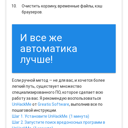
Очистить корзину, временные файлы, кэш
браузеров.
И все же
автоматика
лучше!
Если ручной метод — не для вас, и хочется более
легкий путь, существует множество
специализированного ПО, которое сделает всю
работу за вас. Я рекомендую воспользоваться
UnHackMe
от
Greatis Software
, выполнив все по
пошаговой инструкции.
Шаг 1. Установите UnHackMe. (1 минута)
Шаг 2. Запустите поиск вредоносных программ в