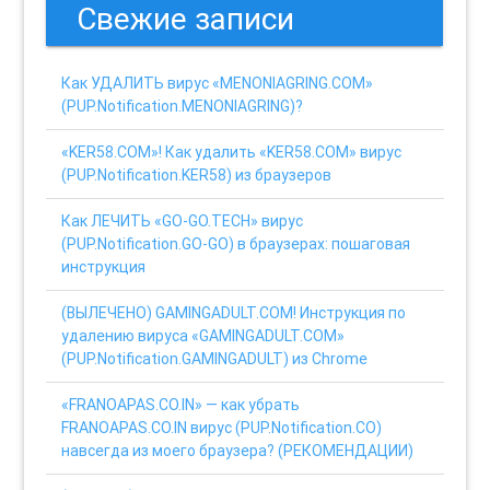
Свежие записи
Как УДАЛИТЬ вирус «MENONIAGRING.COM»
(PUP.Notification.MENONIAGRING)?
«KER58.COM»! Как удалить «KER58.COM» вирус
(PUP.Notification.KER58) из браузеров
Как ЛЕЧИТЬ «GO-GO.TECH» вирус
(PUP.Notification.GO-GO) в браузерах: пошаговая
инструкция
(ВЫЛЕЧЕНО) GAMINGADULT.COM! Инструкция по
удалению вируса «GAMINGADULT.COM»
(PUP.Notification.GAMINGADULT) из Chrome
«FRANOAPAS.CO.IN» — как убрать
FRANOAPAS.CO.IN вирус (PUP.Notification.CO)
навсегда из моего браузера? (РЕКОМЕНДАЦИИ)