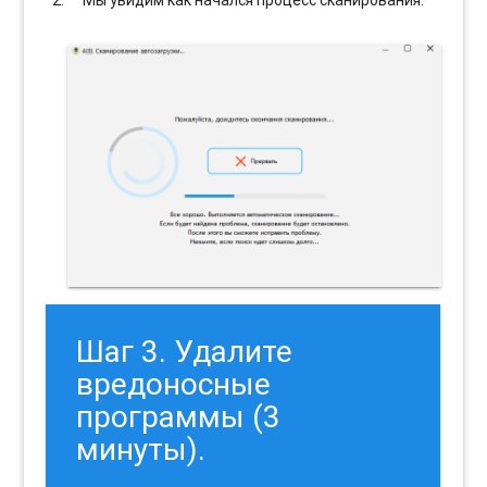
Шаг 3. Удалите
вредоносные
программы (3
минуты).