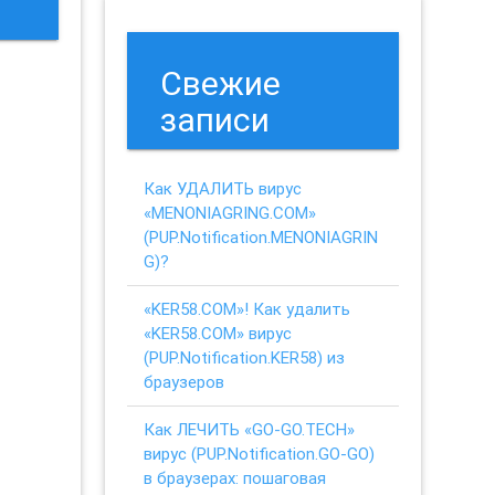
Свежие
записи
Как УДАЛИТЬ вирус
«MENONIAGRING.COM»
(PUP.Notification.MENONIAGRIN
G)?
«KER58.COM»! Как удалить
«KER58.COM» вирус
(PUP.Notification.KER58) из
браузеров
Как ЛЕЧИТЬ «GO-GO.TECH»
вирус (PUP.Notification.GO-GO)
в браузерах: пошаговая