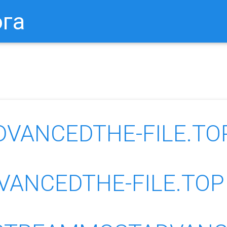
ога
в Браузере.
Как Сбросить Настройки Mozilla Firefox?
Ка
VANCEDTHE-FILE.TO
ANCEDTHE-FILE.TOP