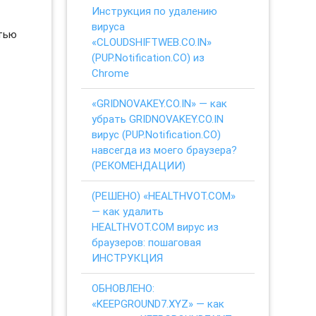
Инструкция по удалению
вируса
стью
«CLOUDSHIFTWEB.CO.IN»
(PUP.Notification.CO) из
Chrome
«GRIDNOVAKEY.CO.IN» — как
убрать GRIDNOVAKEY.CO.IN
вирус (PUP.Notification.CO)
навсегда из моего браузера?
(РЕКОМЕНДАЦИИ)
(РЕШЕНО) «HEALTHVOT.COM»
— как удалить
HEALTHVOT.COM вирус из
браузеров: пошаговая
ИНСТРУКЦИЯ
ОБНОВЛЕНО:
«KEEPGROUND7.XYZ» — как