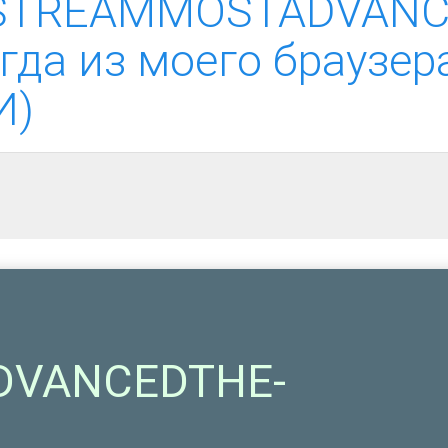
on.STREAMMOSTADVAN
гда из моего браузер
И)
VANCEDTHE-