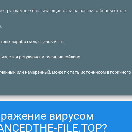
ет рекламные всплывающие окна на вашем рабочем столе.
.
рых заработков, ставок и т.п.
ается регулярно, и очень назойливо.
учайный или намеренный, может стать источником вторичного
аражение вирусом
NCEDTHE-FILE.TOP?