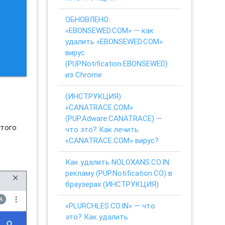
ОБНОВЛЕНО:
«EBONSEWED.COM» — как
удалить «EBONSEWED.COM»
вирус
(PUP.Notification.EBONSEWED)
из Chrome
(ИНСТРУКЦИЯ)
«CANATRACE.COM»
(PUP.Adware.CANATRACE) —
этого
что это? Как лечить
«CANATRACE.COM» вирус?
Как удалить NOLOXANS.CO.IN
рекламу (PUP.Notification.CO) в
браузерах (ИНСТРУКЦИЯ)
«PLURCHLES.CO.IN» — что
это? Как удалить