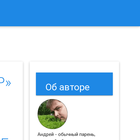
к Сбросить Настройки Браузеров Chrome и Firefox?
P»
Об авторе
Андрей - обычный парень,