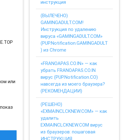
инструкция
(ВЫЛЕЧЕНО)
GAMINGADULT.COM!
Инструкция по удалению
вируса «GAMINGADULT.COM»
LE.TOP
(PUP.Notification.GAMINGADULT
) из Chrome
«FRANOAPAS.CO.IN» — как
убрать FRANOAPAS.CO.IN
вирус (PUP.Notification.CO)
ном или
навсегда из моего браузера?
(РЕКОМЕНДАЦИИ)
(РЕШЕНО)
 показ
«EXMAINCLCKNEW.COM» — как
удалить
EXMAINCLCKNEW.COM вирус
из браузеров: пошаговая
ИНСТРУКЦИЯ