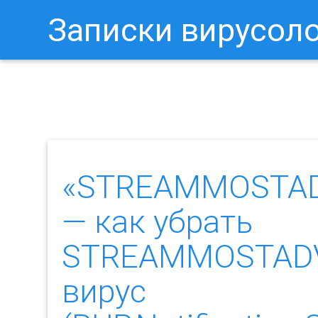
Записки вирусол
Как Отключить Уведомления 
«STREAMMOSTAD
— как убрать
STREAMMOSTADV
вирус