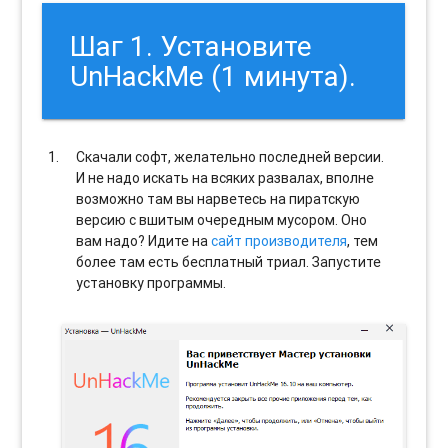
Шаг 1. Установите
UnHackMe (1 минута).
Скачали софт, желательно последней версии.
И не надо искать на всяких развалах, вполне
возможно там вы нарветесь на пиратскую
версию с вшитым очередным мусором. Оно
вам надо? Идите на
сайт производителя
, тем
более там есть бесплатный триал. Запустите
установку программы.