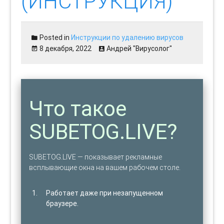
(ИНСТРУКЦИЯ)
Posted in
Инструкции по удалению вирусов
8 декабря, 2022
Андрей "Вирусолог"
Что такое
SUBETOG.LIVE?
SUBETOG.LIVE — показывает рекламные
всплывающие окна на вашем рабочем столе.
Работает даже при незапущенном
браузере.