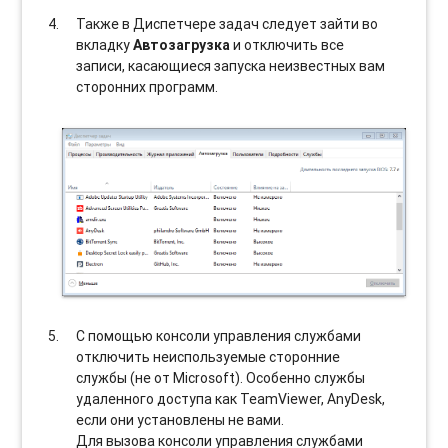
Также в Диспетчере задач следует зайти во
вкладку
Автозагрузка
и отключить все
записи, касающиеся запуска неизвестных вам
сторонних программ.
С помощью консоли управления службами
отключить неиспользуемые сторонние
службы (не от Microsoft). Особенно службы
удаленного доступа как TeamViewer, AnyDesk,
если они установлены не вами.
Для вызова консоли управления службами