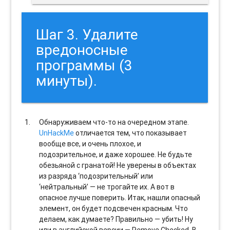
Шаг 3. Удалите
вредоносные
программы (3
минуты).
Обнаруживаем что-то на очередном этапе.
UnHackMe
отличается тем, что показывает
вообще все, и очень плохое, и
подозрительное, и даже хорошее. Не будьте
обезьяной с гранатой! Не уверены в объектах
из разряда ‘подозрительный’ или
‘нейтральный’ — не трогайте их. А вот в
опасное лучше поверить. Итак, нашли опасный
элемент, он будет подсвечен красным. Что
делаем, как думаете? Правильно — убить! Ну