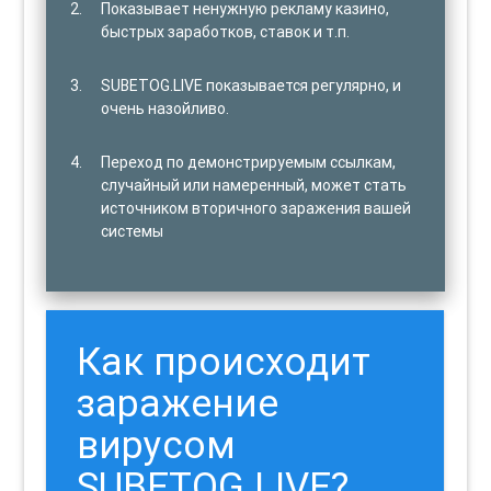
Показывает ненужную рекламу казино,
быстрых заработков, ставок и т.п.
SUBETOG.LIVE показывается регулярно, и
очень назойливо.
Переход по демонстрируемым ссылкам,
случайный или намеренный, может стать
источником вторичного заражения вашей
системы
Как происходит
заражение
вирусом
SUBETOG.LIVE?