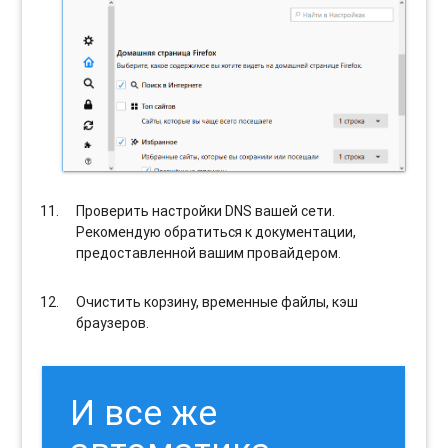
Проверить настройки DNS вашей сети.
Рекомендую обратиться к документации,
предоставленной вашим провайдером.
Очистить корзину, временные файлы, кэш
браузеров.
И все же