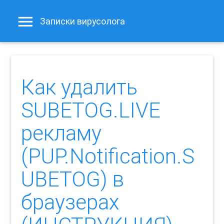
Записки вирусолога
Как удалить
SUBETOG.LIVE
рекламу
(PUP.Notification.S
UBETOG) в
браузерах