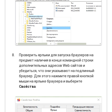
Проверить ярлыки для запуска браузеров на
предмет наличия в конце командной строки
дополнительных адресов Web сайтов и
убедиться, что они указывают на подлинный
браузер. Для этого нажмите правой кнопкой
мыши на ярлыке браузера и выберите
Свойства
.