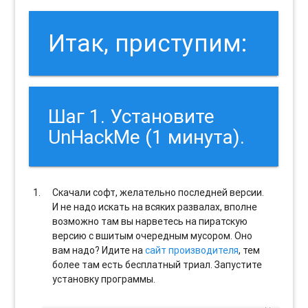
Итак, приступим:
Шаг 1. Установите
UnHackMe (1 минута).
Скачали софт, желательно последней версии.
И не надо искать на всяких развалах, вполне
возможно там вы нарветесь на пиратскую
версию с вшитым очередным мусором. Оно
вам надо? Идите на
сайт производителя
, тем
более там есть бесплатный триал. Запустите
установку программы.