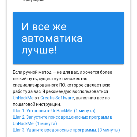
И все же
автоматика
лучше!
Если ручной метод — не для вас, и хочется более
легкий путь, существует множество
специализированного ПО, которое сделает всю
работу за вас. Я рекомендую воспользоваться
UnHackMe
от
Greatis Software
, выполнив все по
пошаговой инструкции.
Шаг 1. Установите UnHackMe. (1 минута)
Шаг 2. Запустите поиск вредоносных программ в
UnHackMe. (1 минута)
Шаг 3. Удалите вредоносные программы. (3 минуты)