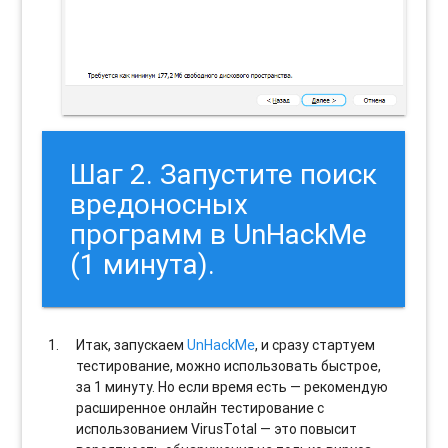
Шаг 2. Запустите поиск
вредоносных
программ в UnHackMe
(1 минута).
Итак, запускаем
UnHackMe
, и сразу стартуем
тестирование, можно использовать быстрое,
за 1 минуту. Но если время есть — рекомендую
расширенное онлайн тестирование с
использованием VirusTotal — это повысит