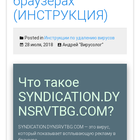
браузерах
(ИНСТРУКЦИЯ)
Posted in
Инструкции по удалению вирусов
28 июля, 2018
Андрей "Вирусолог"
Что такое
SYNDICATION.DY
NSRVTBG.COM?
SYNDICATION.DYNSRVTBG.COM — это вирус,
который показывает всплывающую рекламу в
браузере.