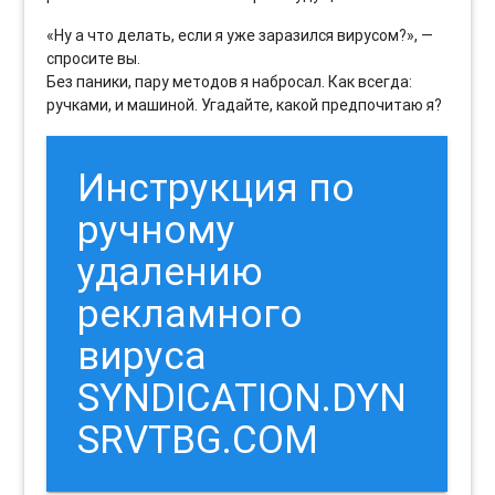
«Ну а что делать, если я уже заразился вирусом?», —
спросите вы.
Без паники, пару методов я набросал. Как всегда:
ручками, и машиной. Угадайте, какой предпочитаю я?
Инструкция по
ручному
удалению
рекламного
вируса
SYNDICATION.DYN
SRVTBG.COM