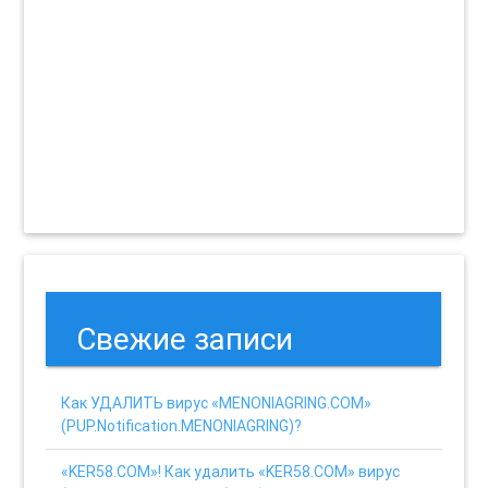
Свежие записи
Как УДАЛИТЬ вирус «MENONIAGRING.COM»
(PUP.Notification.MENONIAGRING)?
«KER58.COM»! Как удалить «KER58.COM» вирус