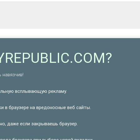
HYREPUBLIC.COM?
 навязчив!
льную всплывающую рекламу.
 в браузере на вредоносные веб сайты.
о, даже если закрываешь браузер.
вода браузера при выборе новой вкладки.