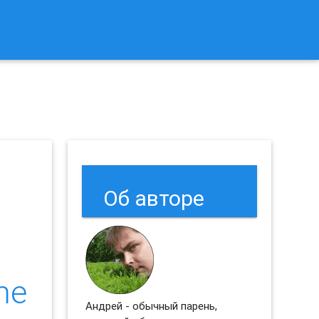
к Сбросить Настройки Браузеров Chrome и Firefox?
Об авторе
me
Андрей - обычный парень,