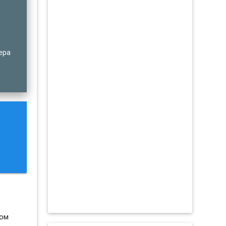
ера
том