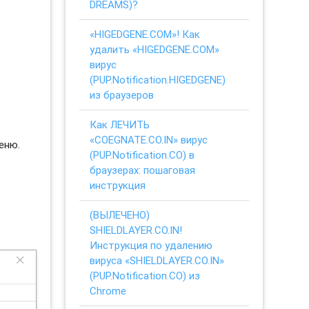
DREAMS)?
«HIGEDGENE.COM»! Как
удалить «HIGEDGENE.COM»
вирус
(PUP.Notification.HIGEDGENE)
из браузеров
Как ЛЕЧИТЬ
«COEGNATE.CO.IN» вирус
еню.
(PUP.Notification.CO) в
браузерах: пошаговая
инструкция
(ВЫЛЕЧЕНО)
SHIELDLAYER.CO.IN!
Инструкция по удалению
вируса «SHIELDLAYER.CO.IN»
(PUP.Notification.CO) из
Chrome