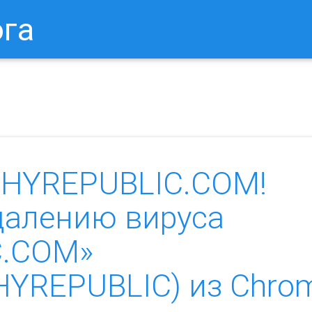
ога
в Браузере.
Как Сбросить Настройки Mozilla Firefox?
Ка
HYREPUBLIC.COM!
далению вируса
C.COM»
HYREPUBLIC) из Chro