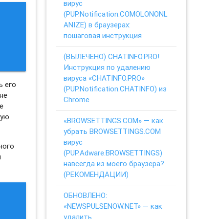
вирус
(PUP.Notification.COMOLONONL
ANIZE) в браузерах:
пошаговая инструкция
(ВЫЛЕЧЕНО) CHATINFO.PRO!
Инструкция по удалению
вируса «CHATINFO.PRO»
ь его
(PUP.Notification.CHATINFO) из
не
Chrome
е
ную
«BROWSETTINGS.COM» — как
убрать BROWSETTINGS.COM
вирус
ного
(PUP.Adware.BROWSETTINGS)
я
навсегда из моего браузера?
(РЕКОМЕНДАЦИИ)
ОБНОВЛЕНО:
«NEWSPULSENOW.NET» — как
удалить