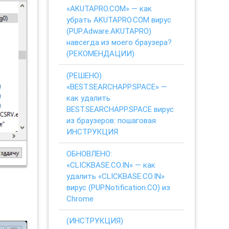
«AKUTAPRO.COM» — как
убрать AKUTAPRO.COM вирус
(PUP.Adware.AKUTAPRO)
навсегда из моего браузера?
(РЕКОМЕНДАЦИИ)
(РЕШЕНО)
«BEST.SEARCHAPP.SPACE» —
как удалить
BEST.SEARCHAPP.SPACE вирус
из браузеров: пошаговая
ИНСТРУКЦИЯ
ОБНОВЛЕНО:
«CLICKBASE.CO.IN» — как
удалить «CLICKBASE.CO.IN»
вирус (PUP.Notification.CO) из
Chrome
(ИНСТРУКЦИЯ)