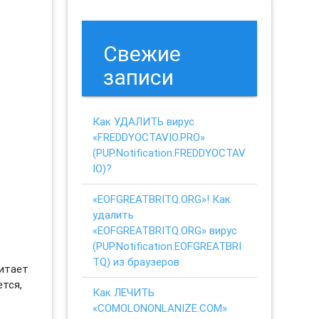
Свежие
записи
Как УДАЛИТЬ вирус
«FREDDYOCTAVIO.PRO»
(PUP.Notification.FREDDYOCTAV
IO)?
«EOFGREATBRITQ.ORG»! Как
удалить
«EOFGREATBRITQ.ORG» вирус
(PUP.Notification.EOFGREATBRI
TQ) из браузеров
читает
ется,
Как ЛЕЧИТЬ
«COMOLONONLANIZE.COM»