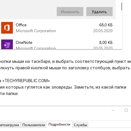
нопки мыши на таскбаре, и выбрать соотвeтствующий пункт м
елкнуть правой кнопкой мыши по заголовку столбцов, выбрать
а «TECHYREPUBLIC.COM».
ия которых гуглятся как зловреды. Заметьте, из какой папки
ти папки.