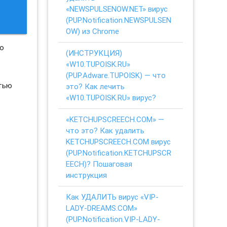
«NEWSPULSENOW.NET» вирус
(PUP.Notification.NEWSPULSEN
OW) из Chrome
но
(ИНСТРУКЦИЯ)
«W10.TUPOISK.RU»
(PUP.Adware.TUPOISK) — что
стью
это? Как лечить
«W10.TUPOISK.RU» вирус?
«KETCHUPSCREECH.COM» —
что это? Как удалить
KETCHUPSCREECH.COM вирус
(PUP.Notification.KETCHUPSCR
EECH)? Пошаговая
инструкция
Как УДАЛИТЬ вирус «VIP-
LADY-DREAMS.COM»
(PUP.Notification.VIP-LADY-