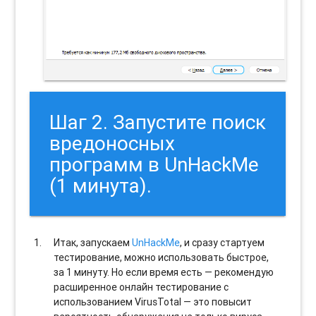
Шаг 2. Запустите поиск
вредоносных
программ в UnHackMe
(1 минута).
Итак, запускаем
UnHackMe
, и сразу стартуем
тестирование, можно использовать быстрое,
за 1 минуту. Но если время есть — рекомендую
расширенное онлайн тестирование с
использованием VirusTotal — это повысит