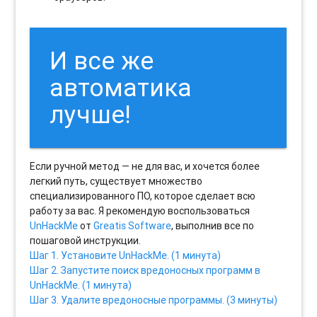
И все же
автоматика
лучше!
Если ручной метод — не для вас, и хочется более
легкий путь, существует множество
специализированного ПО, которое сделает всю
работу за вас. Я рекомендую воспользоваться
UnHackMe
от
Greatis Software
, выполнив все по
пошаговой инструкции.
Шаг 1. Установите UnHackMe. (1 минута)
Шаг 2. Запустите поиск вредоносных программ в
UnHackMe. (1 минута)
Шаг 3. Удалите вредоносные программы. (3 минуты)