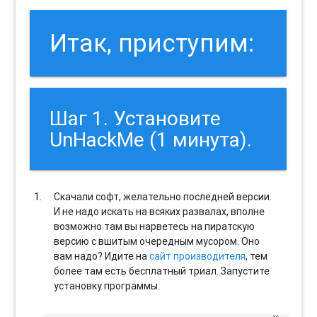
Итак, приступим:
Шаг 1. Установите
UnHackMe (1 минута).
Скачали софт, желательно последней версии.
И не надо искать на всяких развалах, вполне
возможно там вы нарветесь на пиратскую
версию с вшитым очередным мусором. Оно
вам надо? Идите на
сайт производителя
, тем
более там есть бесплатный триал. Запустите
установку программы.