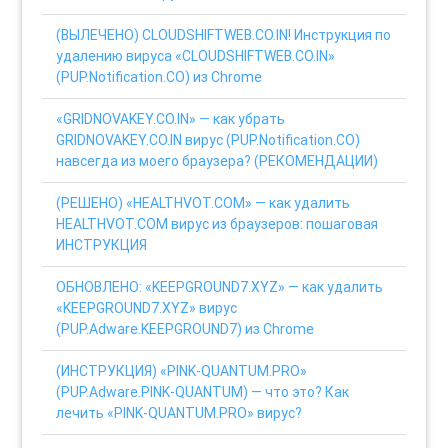
(ВЫЛЕЧЕНО) CLOUDSHIFTWEB.CO.IN! Инструкция по
удалению вируса «CLOUDSHIFTWEB.CO.IN»
(PUP.Notification.CO) из Chrome
«GRIDNOVAKEY.CO.IN» — как убрать
GRIDNOVAKEY.CO.IN вирус (PUP.Notification.CO)
навсегда из моего браузера? (РЕКОМЕНДАЦИИ)
(РЕШЕНО) «HEALTHVOT.COM» — как удалить
HEALTHVOT.COM вирус из браузеров: пошаговая
ИНСТРУКЦИЯ
ОБНОВЛЕНО: «KEEPGROUND7.XYZ» — как удалить
«KEEPGROUND7.XYZ» вирус
(PUP.Adware.KEEPGROUND7) из Chrome
(ИНСТРУКЦИЯ) «PINK-QUANTUM.PRO»
(PUP.Adware.PINK-QUANTUM) — что это? Как
лечить «PINK-QUANTUM.PRO» вирус?