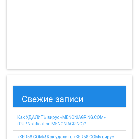
Свежие записи
Как УДАЛИТЬ вирус «MENONIAGRING.COM»
(PUP.Notification.MENONIAGRING)?
«KER58.COM»! Как удалить «KER58.COM» вирус