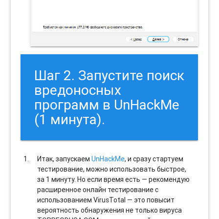
Шаг 2. Запустите поиск
вредоносных
программ в UnHackMe
(1 минута).
Итак, запускаем
UnHackMe
, и сразу стартуем
тестирование, можно использовать быстрое,
за 1 минуту. Но если время есть — рекомендую
расширенное онлайн тестирование с
использованием VirusTotal — это повысит
вероятность обнаружения не только вируса