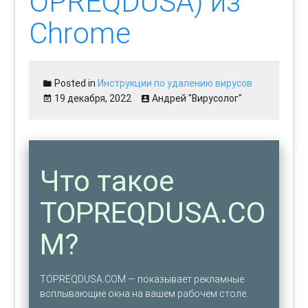
OPREQDUSA) из
Chrome
Posted in
Инструкции по удалению вирусов
19 декабря, 2022
Андрей "Вирусолог"
Что такое
TOPREQDUSA.CO
M?
TOPREQDUSA.COM — показывает рекламные
всплывающие окна на вашем рабочем столе.