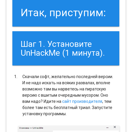
Итак, приступим:
Шаг 1. Установите
UnHackMe (1 минута).
Скачали софт, желательно последней версии.
И не надо искать на всяких развалах, вполне
возможно там вы нарветесь на пиратскую
версию с вшитым очередным мусором. Оно
вам надо? Идите на
сайт производителя
, тем
более там есть бесплатный триал. Запустите
установку программы.