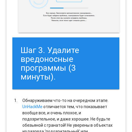
Шаг 3. Удалите
вредоносные
программы (3
минуты).
Обнаруживаем что-то на очередном этапе.
UnHackMe
отличается тем, что показывает
вообще все, и очень плохое, и
подозрительное, и даже хорошее. Не будьте
обезьяной с гранатой! Не уверены в объектах
из разряда ‘подозрительный’ или