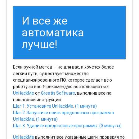
И все же
автоматика
лучше!
Если ручной метод — не для вас, и хочется более
легкий путь, существует множество
специализированного ПО, которое сделает всю
работу за вас. Я рекомендую воспользоваться
UnHackMe
от
Greatis Software
, выполнив все по
пошаговой инструкции.
Шаг 1. Установите UnHackMe. (1 минута)
Шаг 2. Запустите поиск вредоносных программ в
UnHackMe. (1 минута)
Шаг 3. Удалите вредоносные программы. (3 минуты)
UnHackMe
выполнит все указанные шаги, проверяя по