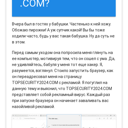
.COM?
Вчера был в гостях у бабушки. Частенько к ней хожу.
Обожаю пирожки! А уж супчик какой! Вы бы тоже
ходили часто, будь у вас такая бабушка. Ну да суть не
в этом.
Перед самым уходом она попросила меня глянуть на
ее компьютер, мотивируя тем, что он сошел с ума. Да,
не удивляйтесь, бабуля у меня тот еще хакер. Я,
разумеется, взглянул. Стоило запустить браузер, как
он переадресовал меня на страницу
TOPSECURITY2024.COM с рекламой. Я погуглил на
данную тему и выяснил, что TOPSECURITY2024.COM
представляет собой рекламный вирус. Каждый раз
при запуске браузера он начинает заваливать вас
назойливой рекламой.