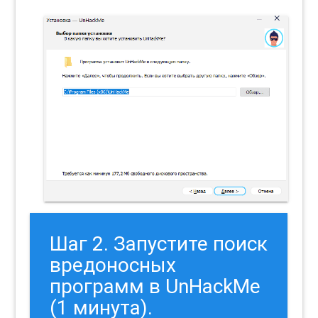
Шаг 2. Запустите поиск
вредоносных
программ в UnHackMe
(1 минута).