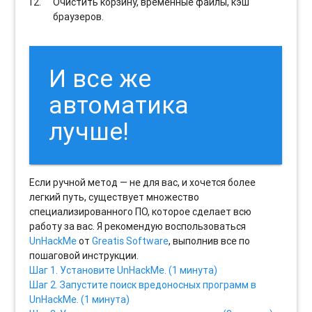
Очистить корзину, временные файлы, кэш
браузеров.
И все же
автоматика
лучше!
Если ручной метод — не для вас, и хочется более
легкий путь, существует множество
специализированного ПО, которое сделает всю
работу за вас. Я рекомендую воспользоваться
UnHackMe
от
Greatis Software
, выполнив все по
пошаговой инструкции.
Шаг 1. Установите UnHackMe. (1 минута)
Шаг 2. Запустите поиск вредоносных программ в
UnHackMe. (1 минута)