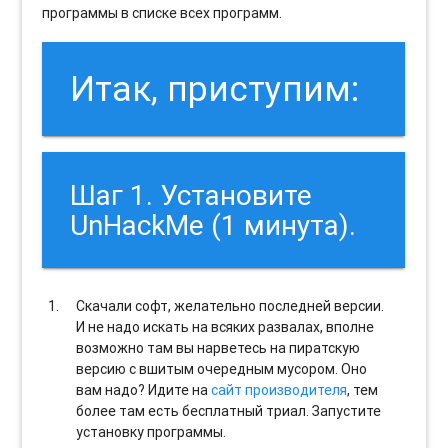
программы в списке всех программ.
Итак, приступим:
Шаг 1. Установите
UnHackMe (1 минута).
Скачали софт, желательно последней версии.
И не надо искать на всяких развалах, вполне
возможно там вы нарветесь на пиратскую
версию с вшитым очередным мусором. Оно
вам надо? Идите на
сайт производителя
, тем
более там есть бесплатный триал. Запустите
установку программы.