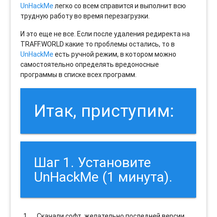
UnHackMe
легко со всем справится и выполнит всю
трудную работу во время перезагрузки.
И это еще не все. Если после удаления редиректа на
TRAFF.WORLD какие то проблемы остались, то в
UnHackMe
есть ручной режим, в котором можно
самостоятельно определять вредоносные
программы в списке всех программ.
Итак, приступим:
Шаг 1. Установите
UnHackMe (1 минута).
Скачали софт, желательно последней версии.