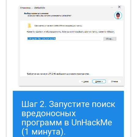
Шаг 2. Запустите поиск
вредоносных
программ в UnHackMe
(1 минута).