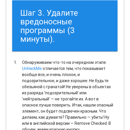
Шаг 3. Удалите
вредоносные
программы (3
минуты).
Обнаруживаем что-то на очередном этапе.
UnHackMe
отличается тем, что показывает
вообще все, и очень плохое, и
подозрительное, и даже хорошее. Не будьте
обезьяной с гранатой! Не уверены в объектах
из разряда ‘подозрительный’ или
‘нейтральный’ — не трогайте их. А вот в
опасное лучше поверить. Итак, нашли опасный
элемент, он будет подсвечен красным. Что
делаем, как думаете? Правильно — убить! Ну
или в английской версии — Remove Checked. В
общем, жмем красную кнопку.