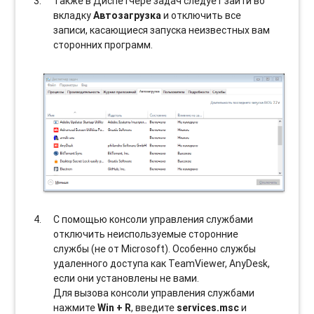
Также в Диспетчере задач следует зайти во
вкладку
Автозагрузка
и отключить все
записи, касающиеся запуска неизвестных вам
сторонних программ.
С помощью консоли управления службами
отключить неиспользуемые сторонние
службы (не от Microsoft). Особенно службы
удаленного доступа как TeamViewer, AnyDesk,
если они установлены не вами.
Для вызова консоли управления службами
нажмите
Win + R
, введите
services.msc
и