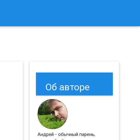
к Сбросить Настройки Браузеров Chrome и Firefox?
Об авторе
Андрей - обычный парень,