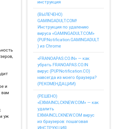
инструкция
(ВЫЛЕЧЕНО)
GAMINGADULT.COM!
Инструкция по удалению
вируса «GAMINGADULT.COM»
(PUP.Notification.GAMINGADULT
) из Chrome
ьность
зеров,
«FRANOAPAS.CO.IN» — как
убрать FRANOAPAS.CO.IN
вирус (PUP.Notification.CO)
одит
навсегда из моего браузера?
(РЕКОМЕНДАЦИИ)
ре и
о вам
(РЕШЕНО)
«EXMAINCLCKNEW.COM» — как
удалить
к
EXMAINCLCKNEW.COM вирус
м уж
из браузеров: пошаговая
ИНСТРУКЦИЯ