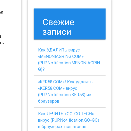
и
ел
Свежие
записи
м
ть
Как УДАЛИТЬ вирус
«MENONIAGRING.COM»
(PUP.Notification.MENONIAGRIN
G)?
«KER58.COM»! Как удалить
«KER58.COM» вирус
(PUP.Notification.KER58) из
браузеров
Как ЛЕЧИТЬ «GO-GO.TECH»
вирус (PUP.Notification.GO-GO)
в браузерах: пошаговая