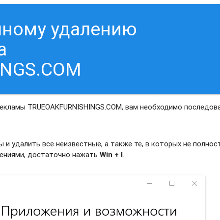
чному удалению
а
INGS.COM
 рекламы TRUEOAKFURNISHINGS.COM, вам необходимо последов
и удалить все неизвестные, а также те, в которых не полно
жениями, достаточно нажать
Win + I
.