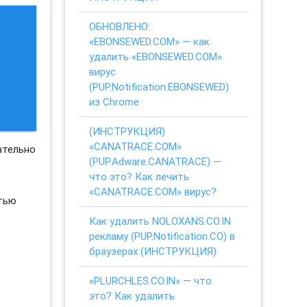
ОБНОВЛЕНО:
«EBONSEWED.COM» — как
удалить «EBONSEWED.COM»
вирус
(PUP.Notification.EBONSEWED)
из Chrome
(ИНСТРУКЦИЯ)
«CANATRACE.COM»
ательно
(PUP.Adware.CANATRACE) —
что это? Как лечить
«CANATRACE.COM» вирус?
стью
Как удалить NOLOXANS.CO.IN
рекламу (PUP.Notification.CO) в
браузерах (ИНСТРУКЦИЯ)
«PLURCHLES.CO.IN» — что
это? Как удалить