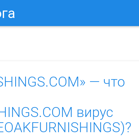
ога
в Браузере.
Как Сбросить Настройки Mozilla Firefox?
Ка
HINGS.COM» — что
HINGS.COM вирус
UEOAKFURNISHINGS)?