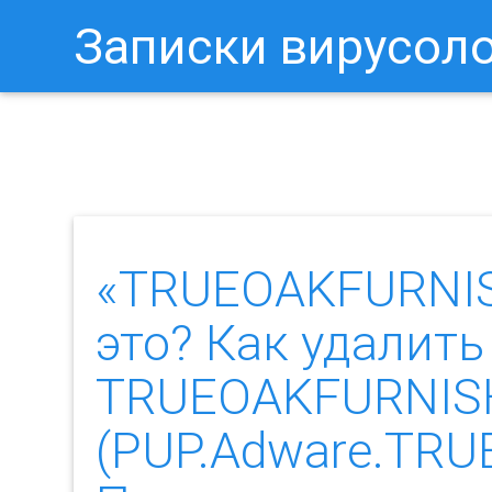
Записки вирусол
Как Отключить Уведомления 
«TRUEOAKFURNIS
это? Как удалить
TRUEOAKFURNIS
(PUP.Adware.TR