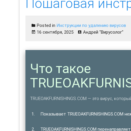
Пошаговая инст
Posted in
Инструкции по удалению вирусов
16 сентября, 2025
Андрей "Вирусолог"
Что такое
TRUEOAKFURNI
TRUEOAKFURNISHINGS.COM — это вирус, который
Показывает TRUEOAKFURNISHINGS.COM неж
TRUEOAKFURNISHINGS.COM перенаправляет 