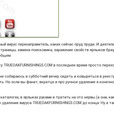
 вирус перенаправитель, каких сейчас пруд пруди. И деятел
страницы, замена поисковика, заражение свойств ярлыков брау
 общем.
усу TRUEOAKFURNISHINGS.COM в последнее время просто перех
 не собираюсь в субботний вечер сидеть и ковыряться в реест
ть. Но если вы фанат, вкратце и про ручное удаление я конечн
каталогах, в ярлыках руками и тратить на это нервы (а они, ка
о удаление вируса TRUEOAKFURNISHINGS.COM до конца. Ну а та