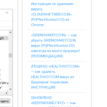
Инструкция по удалению
вируса
«CLOUDSHIFTWEB.CO.IN»
(PUP.Notification.CO) из
Chrome
«GRIDNOVAKEY.CO.IN» — как
убрать GRIDNOVAKEY.CO.IN
вирус (PUP.Notification.CO)
навсегда из моего браузера?
(РЕКОМЕНДАЦИИ)
(РЕШЕНО) «HEALTHVOT.COM»
— как удалить
HEALTHVOT.COM вирус из
браузеров: пошаговая
ИНСТРУКЦИЯ
ОБНОВЛЕНО:
«KEEPGROUND7.XYZ» — как