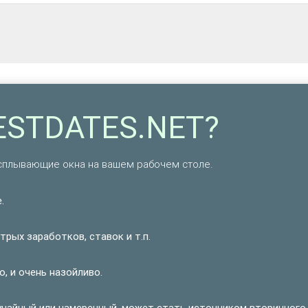
ESTDATES.NET?
плывающие окна на вашем рабочем столе.
.
рых заработков, ставок и т.п.
, и очень назойливо.
учайный или намеренный, может стать источником вторичного