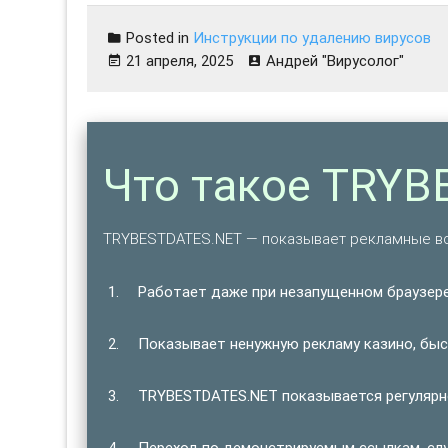
Posted in
Инструкции по удалению вирусов
21 апреля, 2025
Андрей "Вирусолог"
Что такое TRYB
TRYBESTDATES.NET — показывает рекламные вс
Работает даже при незапущенном браузере
Показывает ненужную рекламу казино, быст
TRYBESTDATES.NET показывается регулярно
Переход по демонстрируемым ссылкам, сл