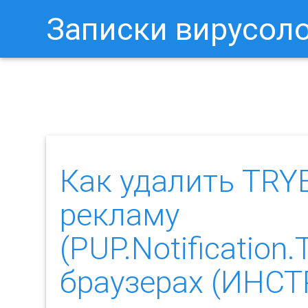
Записки вирусол
Как Отключить Уведомления 
Как удалить TR
рекламу
(PUP.Notificatio
браузерах (ИНС