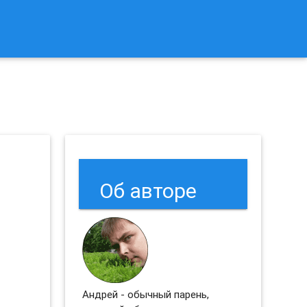
к Сбросить Настройки Браузеров Chrome и Firefox?
Об авторе
Андрей - обычный парень,