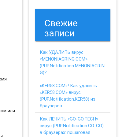
Свежие
записи
Как УДАЛИТЬ вирус
«MENONIAGRING.COM»
(PUP.Notification.MENONIAGRIN
G)?
емя.
«KER58.COM»! Как удалить
«KER58.COM» вирус
(PUP.Notification.KER58) из
браузеров
ном или
Как ЛЕЧИТЬ «GO-GO.TECH»
вирус (PUP.Notification.GO-GO)
в браузерах: пошаговая
ы.