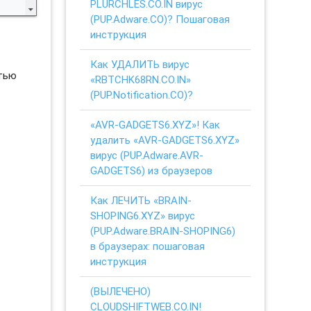
PLURCHLES.CO.IN вирус
(PUP.Adware.CO)? Пошаговая
инструкция
Как УДАЛИТЬ вирус
стью
«RBTCHK68RN.CO.IN»
(PUP.Notification.CO)?
«AVR-GADGETS6.XYZ»! Как
удалить «AVR-GADGETS6.XYZ»
вирус (PUP.Adware.AVR-
GADGETS6) из браузеров
Как ЛЕЧИТЬ «BRAIN-
SHOPING6.XYZ» вирус
(PUP.Adware.BRAIN-SHOPING6)
в браузерах: пошаговая
инструкция
(ВЫЛЕЧЕНО)
CLOUDSHIFTWEB.CO.IN!