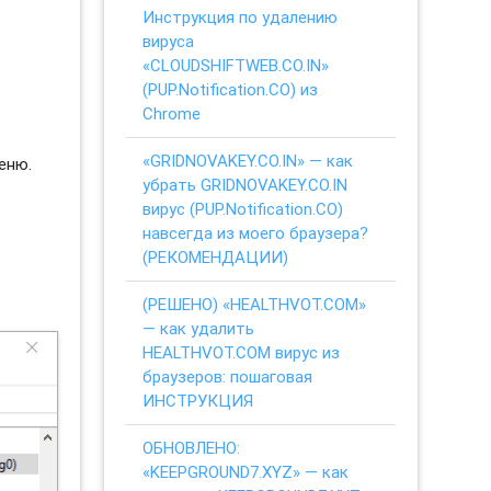
Инструкция по удалению
вируса
«CLOUDSHIFTWEB.CO.IN»
(PUP.Notification.CO) из
Chrome
«GRIDNOVAKEY.CO.IN» — как
еню.
убрать GRIDNOVAKEY.CO.IN
вирус (PUP.Notification.CO)
навсегда из моего браузера?
(РЕКОМЕНДАЦИИ)
(РЕШЕНО) «HEALTHVOT.COM»
— как удалить
HEALTHVOT.COM вирус из
браузеров: пошаговая
ИНСТРУКЦИЯ
ОБНОВЛЕНО:
«KEEPGROUND7.XYZ» — как