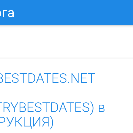
ога
в Браузере.
Как Сбросить Настройки Mozilla Firefox?
Ка
YBESTDATES.NET
n.TRYBESTDATES) в
ТРУКЦИЯ)