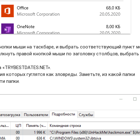
нопки мыши на таскбаре, и выбрать соотвeтствующий пункт м
елкнуть правой кнопкой мыши по заголовку столбцов, выбрать
а «TRYBESTDATES.NET».
ия которых гуглятся как зловреды. Заметьте, из какой папки
ти папки.