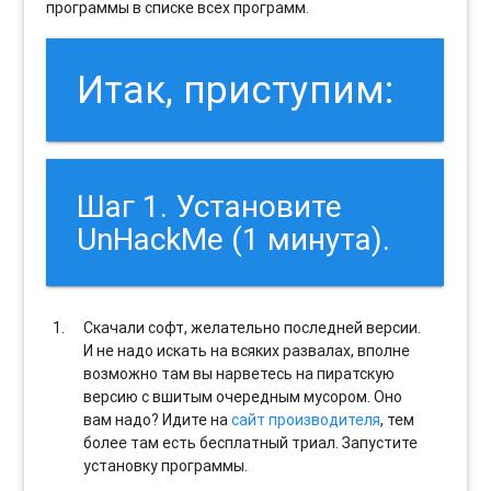
программы в списке всех программ.
Итак, приступим:
Шаг 1. Установите
UnHackMe (1 минута).
Скачали софт, желательно последней версии.
И не надо искать на всяких развалах, вполне
возможно там вы нарветесь на пиратскую
версию с вшитым очередным мусором. Оно
вам надо? Идите на
сайт производителя
, тем
более там есть бесплатный триал. Запустите
установку программы.