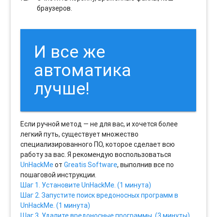
браузеров.
И все же
автоматика
лучше!
Если ручной метод — не для вас, и хочется более
легкий путь, существует множество
специализированного ПО, которое сделает всю
работу за вас. Я рекомендую воспользоваться
UnHackMe
от
Greatis Software
, выполнив все по
пошаговой инструкции.
Шаг 1. Установите UnHackMe. (1 минута)
Шаг 2. Запустите поиск вредоносных программ в
UnHackMe. (1 минута)
Шаг 3. Удалите вредоносные программы. (3 минуты)