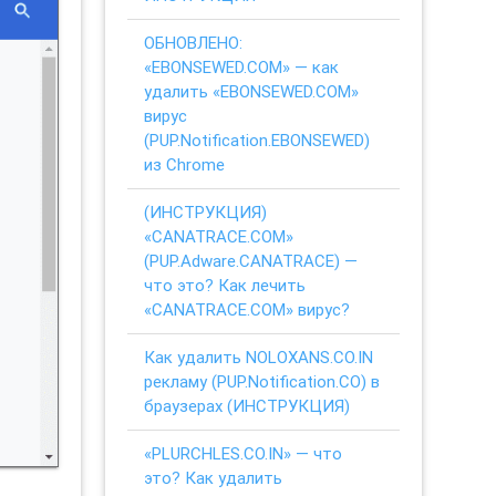
ОБНОВЛЕНО:
«EBONSEWED.COM» — как
удалить «EBONSEWED.COM»
вирус
(PUP.Notification.EBONSEWED)
из Chrome
(ИНСТРУКЦИЯ)
«CANATRACE.COM»
(PUP.Adware.CANATRACE) —
что это? Как лечить
«CANATRACE.COM» вирус?
Как удалить NOLOXANS.CO.IN
рекламу (PUP.Notification.CO) в
браузерах (ИНСТРУКЦИЯ)
«PLURCHLES.CO.IN» — что
это? Как удалить