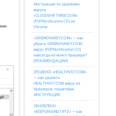
Инструкция по удалению
вируса
«CLOUDSHIFTWEB.CO.IN»
(PUP.Notification.CO) из
еню.
Chrome
«GRIDNOVAKEY.CO.IN» — как
убрать GRIDNOVAKEY.CO.IN
вирус (PUP.Notification.CO)
навсегда из моего браузера?
(РЕКОМЕНДАЦИИ)
(РЕШЕНО) «HEALTHVOT.COM»
— как удалить
HEALTHVOT.COM вирус из
браузеров: пошаговая
ИНСТРУКЦИЯ
ОБНОВЛЕНО:
«KEEPGROUND7.XYZ» — как