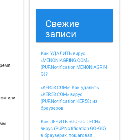
Свежие
записи
Как УДАЛИТЬ вирус
«MENONIAGRING.COM»
ремя.
(PUP.Notification.MENONIAGRIN
G)?
«KER58.COM»! Как удалить
«KER58.COM» вирус
ном или
(PUP.Notification.KER58) из
браузеров
Как ЛЕЧИТЬ «GO-GO.TECH»
мы.
вирус (PUP.Notification.GO-GO)
в браузерах: пошаговая