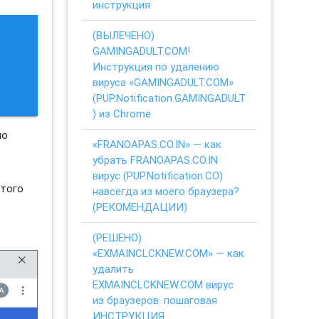
инструкция
(ВЫЛЕЧЕНО)
GAMINGADULT.COM!
Инструкция по удалению
вируса «GAMINGADULT.COM»
(PUP.Notification.GAMINGADULT
) из Chrome
но
«FRANOAPAS.CO.IN» — как
убрать FRANOAPAS.CO.IN
вирус (PUP.Notification.CO)
этого
навсегда из моего браузера?
(РЕКОМЕНДАЦИИ)
(РЕШЕНО)
«EXMAINCLCKNEW.COM» — как
удалить
EXMAINCLCKNEW.COM вирус
из браузеров: пошаговая
ИНСТРУКЦИЯ