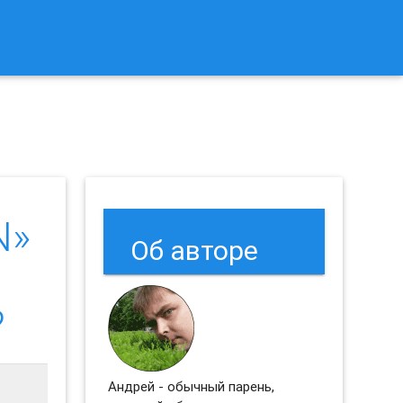
к Сбросить Настройки Браузеров Chrome и Firefox?
N»
Об авторе
?
Андрей - обычный парень,