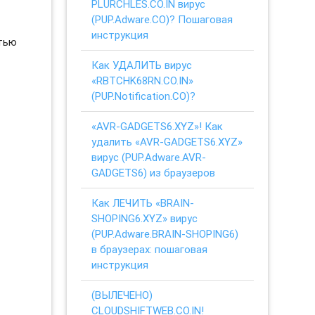
PLURCHLES.CO.IN вирус
(PUP.Adware.CO)? Пошаговая
инструкция
стью
Как УДАЛИТЬ вирус
«RBTCHK68RN.CO.IN»
(PUP.Notification.CO)?
«AVR-GADGETS6.XYZ»! Как
удалить «AVR-GADGETS6.XYZ»
вирус (PUP.Adware.AVR-
GADGETS6) из браузеров
Как ЛЕЧИТЬ «BRAIN-
SHOPING6.XYZ» вирус
(PUP.Adware.BRAIN-SHOPING6)
в браузерах: пошаговая
инструкция
(ВЫЛЕЧЕНО)
CLOUDSHIFTWEB.CO.IN!