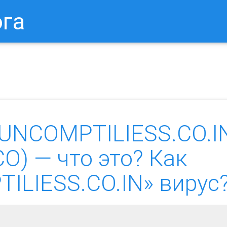
ога
в Браузере.
Как Сбросить Настройки Mozilla Firefox?
Ка
UNCOMPTILIESS.CO.I
.CO) — что это? Как
ILIESS.CO.IN» вирус