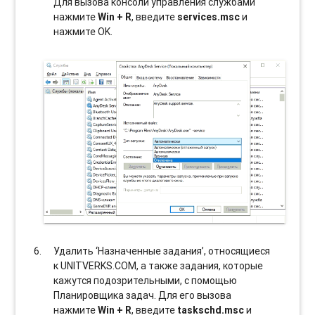
Для вызова консоли управления службами
нажмите
Win + R
, введите
services.msc
и
нажмите OK.
Удалить ‘Назначенные задания’, относящиеся
к UNITVERKS.COM, а также задания, которые
кажутся подозрительными, с помощью
Планировщика задач. Для его вызова
нажмите
Win + R
, введите
taskschd.msc
и