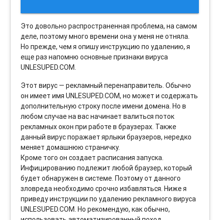
Это довольно распространенная проблема, на самом
деле, поэтому много времени она у меня не отняла.
Но прежде, чем я опишу инструкцию по удалению, я
еще раз напомню основные признаки вируса
UNLESUPED.COM.
Этот вирус — рекламный перенаправитель. Обычно
он имеет имя UNLESUPED.COM, но может и содержать
дополнительную строку после имени домена. Но в
любом случае на вас начинает валиться поток
рекламных окон при работе в браузерах. Также
данный вирус поражает ярлыки браузеров, нередко
меняет домашнюю страничку.
Кроме того он создает расписания запуска.
Инфицированию подлежит любой браузер, который
будет обнаружен в системе. Поэтому от данного
зловреда необходимо срочно избавляться. Ниже я
приведу инструкции по удалению рекламного вируса
UNLESUPED.COM. Но рекомендую, как обычно,
использовать автоматизированный поход.