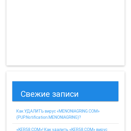
Свежие записи
Как УДАЛИТЬ вирус «MENONIAGRING.COM»
(PUP.Notification.MENONIAGRING)?
«KER58.COM»! Как удалить «KER58.COM» вирус