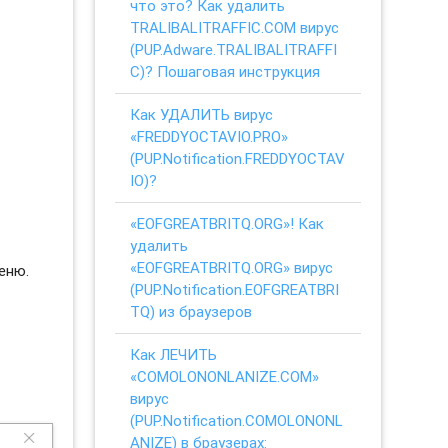
что это? Как удалить
TRALIBALITRAFFIC.COM вирус
(PUP.Adware.TRALIBALITRAFFI
C)? Пошаговая инструкция
Как УДАЛИТЬ вирус
«FREDDYOCTAVIO.PRO»
(PUP.Notification.FREDDYOCTAV
IO)?
«EOFGREATBRITQ.ORG»! Как
удалить
«EOFGREATBRITQ.ORG» вирус
еню.
(PUP.Notification.EOFGREATBRI
TQ) из браузеров
Как ЛЕЧИТЬ
«COMOLONONLANIZE.COM»
вирус
(PUP.Notification.COMOLONONL
ANIZE) в браузерах: