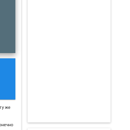
ту же
конечно