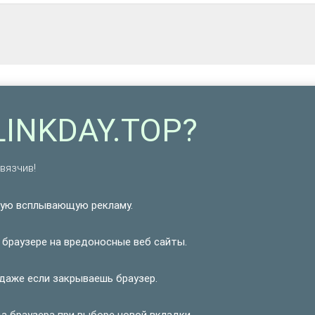
LINKDAY.TOP?
вязчив!
ную всплывающую рекламу.
 браузере на вредоносные веб сайты.
даже если закрываешь браузер.
а браузера при выборе новой вкладки.