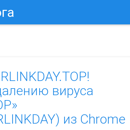
ога
в Браузере.
Как Сбросить Настройки Mozilla Firefox?
Ка
RLINKDAY.TOP!
далению вируса
OP»
RLINKDAY) из Chrome