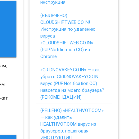
инструкция
(ВЫЛЕЧЕНО)
CLOUDSHIFTWEB.CO.IN!
Инструкция по удалению
вируса
«CLOUDSHIFTWEB.CO.IN»
(PUP.Notification.CO) из
Chrome
ам,
«GRIDNOVAKEY.CO.IN» — как
убрать GRIDNOVAKEY.CO.IN
вирус (PUP.Notification.CO)
ким
навсегда из моего браузера?
(РЕКОМЕНДАЦИИ)
ежат
(РЕШЕНО) «HEALTHVOT.COM»
— как удалить
HEALTHVOT.COM вирус из
браузеров: пошаговая
ИНСТРУКЦИЯ