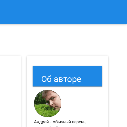
к Сбросить Настройки Браузеров Chrome и Firefox?
Об авторе
Андрей - обычный парень,