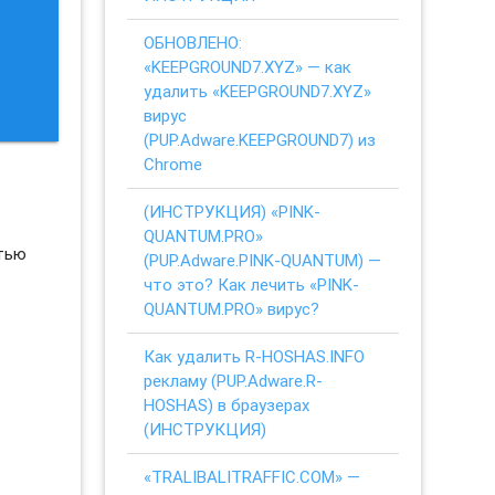
ОБНОВЛЕНО:
«KEEPGROUND7.XYZ» — как
удалить «KEEPGROUND7.XYZ»
вирус
(PUP.Adware.KEEPGROUND7) из
Chrome
(ИНСТРУКЦИЯ) «PINK-
QUANTUM.PRO»
стью
(PUP.Adware.PINK-QUANTUM) —
что это? Как лечить «PINK-
QUANTUM.PRO» вирус?
Как удалить R-HOSHAS.INFO
рекламу (PUP.Adware.R-
HOSHAS) в браузерах
(ИНСТРУКЦИЯ)
«TRALIBALITRAFFIC.COM» —