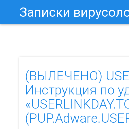
Записки вирусол
Как Отключить Уведомления 
(ВЫЛЕЧЕНО) USE
Инструкция по у
«USERLINKDAY.T
(PUP.Adware.USE