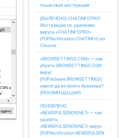
пошаговая инструкция
(ВЫЛЕЧЕНО) CHATINFO.PRO!
Инструкция по удалению
вируса «CHATINFO.PRO»
(PUP.Notification.CHATINFO) из
Chrome
«BROWSETTINGS.COM» — как
убрать BROWSETTINGS.COM
вирус
(PUP.Adware.BROWSETTINGS)
навсегда из моего браузера?
(РЕКОМЕНДАЦИИ)
ОБНОВЛЕНО:
«NEWSPULSENOW.NET» — как
удалить
«NEWSPULSENOW.NET» вирус
(PUP.Notification.NEWSPULSEN