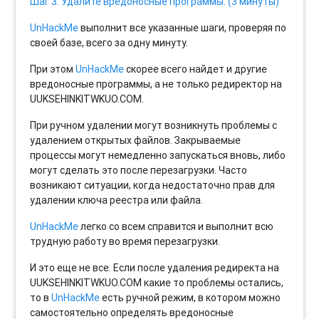
Шаг 3. Удалите вредоносные программы. (3 минуты)
UnHackMe
выполнит все указанные шаги, проверяя по
своей базе, всего за одну минуту.
При этом
UnHackMe
скорее всего найдет и другие
вредоносные программы, а не только редиректор на
UUKSEHINKITWKUO.COM.
При ручном удалении могут возникнуть проблемы с
удалением открытых файлов. Закрываемые
процессы могут немедленно запускаться вновь, либо
могут сделать это после перезагрузки. Часто
возникают ситуации, когда недостаточно прав для
удалении ключа реестра или файла.
UnHackMe
легко со всем справится и выполнит всю
трудную работу во время перезагрузки.
И это еще не все. Если после удаления редиректа на
UUKSEHINKITWKUO.COM какие то проблемы остались,
то в
UnHackMe
есть ручной режим, в котором можно
самостоятельно определять вредоносные