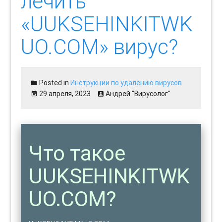
лечить
«UUKSEHINKITWK
UO.COM» вирус?
Posted in
Инструкции по удалению вирусов
29 апреля, 2023
Андрей "Вирусолог"
Что такое
UUKSEHINKITWK
UO.COM?