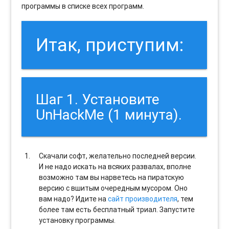
программы в списке всех программ.
Итак, приступим:
Шаг 1. Установите
UnHackMe (1 минута).
Скачали софт, желательно последней версии.
И не надо искать на всяких развалах, вполне
возможно там вы нарветесь на пиратскую
версию с вшитым очередным мусором. Оно
вам надо? Идите на
сайт производителя
, тем
более там есть бесплатный триал. Запустите
установку программы.