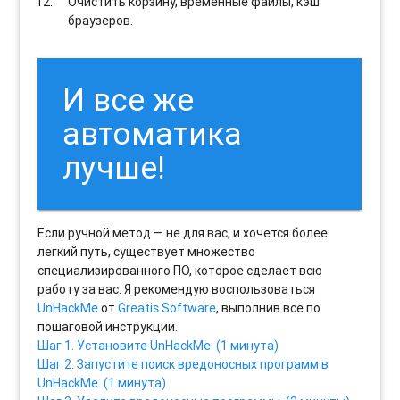
Очистить корзину, временные файлы, кэш
браузеров.
И все же
автоматика
лучше!
Если ручной метод — не для вас, и хочется более
легкий путь, существует множество
специализированного ПО, которое сделает всю
работу за вас. Я рекомендую воспользоваться
UnHackMe
от
Greatis Software
, выполнив все по
пошаговой инструкции.
Шаг 1. Установите UnHackMe. (1 минута)
Шаг 2. Запустите поиск вредоносных программ в
UnHackMe. (1 минута)