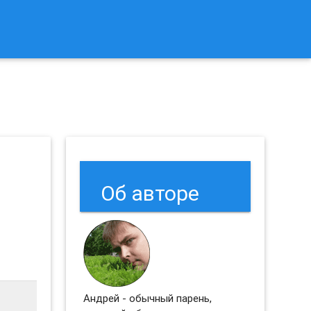
к Сбросить Настройки Браузеров Chrome и Firefox?
Об авторе
Андрей - обычный парень,