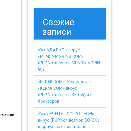
Свежие
записи
Как УДАЛИТЬ вирус
«MENONIAGRING.COM»
(PUP.Notification.MENONIAGRIN
G)?
«KER58.COM»! Как удалить
«KER58.COM» вирус
(PUP.Notification.KER58) из
браузеров
Как ЛЕЧИТЬ «GO-GO.TECH»
ном или
вирус (PUP.Notification.GO-GO)
в браузерах: пошаговая