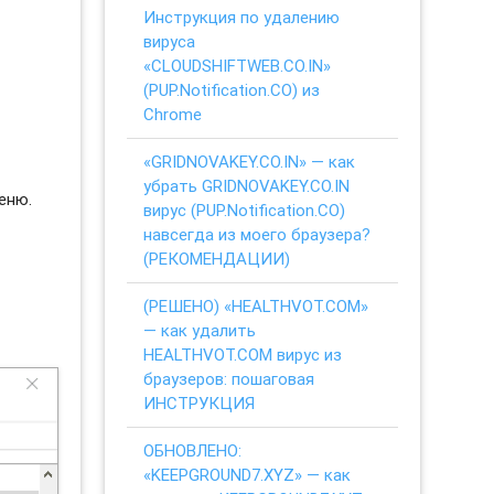
Инструкция по удалению
вируса
«CLOUDSHIFTWEB.CO.IN»
(PUP.Notification.CO) из
Chrome
«GRIDNOVAKEY.CO.IN» — как
убрать GRIDNOVAKEY.CO.IN
еню.
вирус (PUP.Notification.CO)
навсегда из моего браузера?
(РЕКОМЕНДАЦИИ)
(РЕШЕНО) «HEALTHVOT.COM»
— как удалить
HEALTHVOT.COM вирус из
браузеров: пошаговая
ИНСТРУКЦИЯ
ОБНОВЛЕНО:
«KEEPGROUND7.XYZ» — как