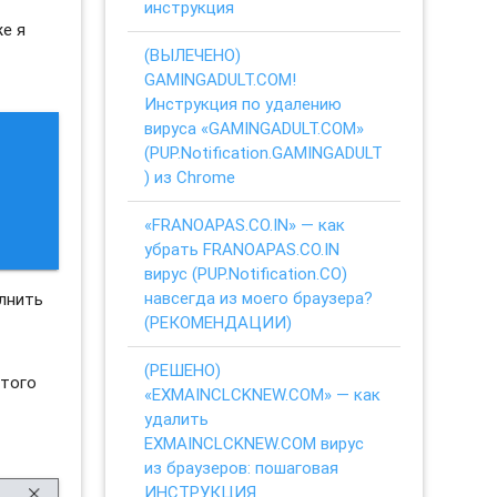
инструкция
е я
(ВЫЛЕЧЕНО)
GAMINGADULT.COM!
Инструкция по удалению
вируса «GAMINGADULT.COM»
(PUP.Notification.GAMINGADULT
) из Chrome
«FRANOAPAS.CO.IN» — как
убрать FRANOAPAS.CO.IN
вирус (PUP.Notification.CO)
навсегда из моего браузера?
лнить
(РЕКОМЕНДАЦИИ)
(РЕШЕНО)
этого
«EXMAINCLCKNEW.COM» — как
удалить
EXMAINCLCKNEW.COM вирус
из браузеров: пошаговая
ИНСТРУКЦИЯ