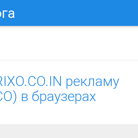
ога
в Браузере.
Как Сбросить Настройки Mozilla Firefox?
Ка
RIXO.CO.IN рекламу
.CO) в браузерах