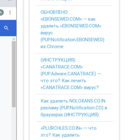
ОБНОВЛЕНО:
«EBONSEWED.COM» — как
удалить «EBONSEWED.COM»
вирус
(PUP.Notification.EBONSEWED)
из Chrome
(ИНСТРУКЦИЯ)
«CANATRACE.COM»
(PUP.Adware.CANATRACE) —
что это? Как лечить
«CANATRACE.COM» вирус?
Как удалить NOLOXANS.CO.IN
рекламу (PUP.Notification.CO) в
браузерах (ИНСТРУКЦИЯ)
«PLURCHLES.CO.IN» — что
это? Как удалить