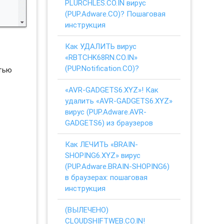
PLURCHLES.CO.IN вирус
(PUP.Adware.CO)? Пошаговая
инструкция
Как УДАЛИТЬ вирус
«RBTCHK68RN.CO.IN»
(PUP.Notification.CO)?
стью
«AVR-GADGETS6.XYZ»! Как
удалить «AVR-GADGETS6.XYZ»
вирус (PUP.Adware.AVR-
GADGETS6) из браузеров
Как ЛЕЧИТЬ «BRAIN-
SHOPING6.XYZ» вирус
(PUP.Adware.BRAIN-SHOPING6)
в браузерах: пошаговая
инструкция
(ВЫЛЕЧЕНО)
CLOUDSHIFTWEB.CO.IN!