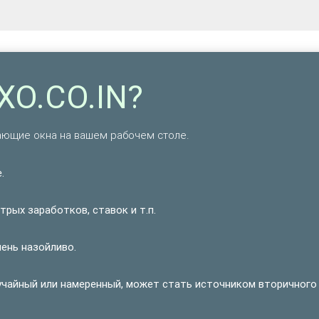
XO.CO.IN?
ающие окна на вашем рабочем столе.
.
рых заработков, ставок и т.п.
чень назойливо.
учайный или намеренный, может стать источником вторичного