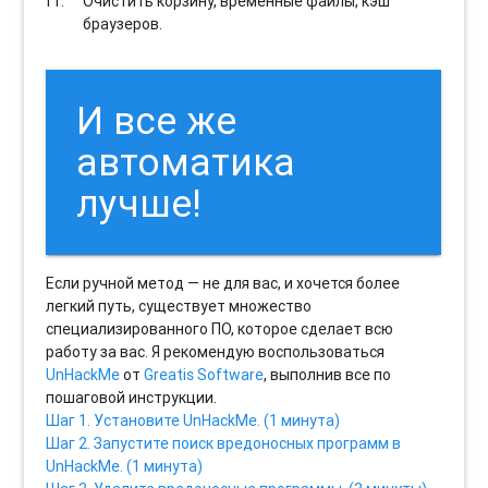
Очистить корзину, временные файлы, кэш
браузеров.
И все же
автоматика
лучше!
Если ручной метод — не для вас, и хочется более
легкий путь, существует множество
специализированного ПО, которое сделает всю
работу за вас. Я рекомендую воспользоваться
UnHackMe
от
Greatis Software
, выполнив все по
пошаговой инструкции.
Шаг 1. Установите UnHackMe. (1 минута)
Шаг 2. Запустите поиск вредоносных программ в
UnHackMe. (1 минута)