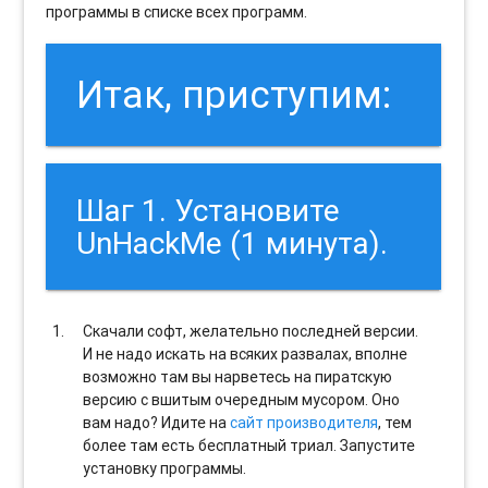
программы в списке всех программ.
Итак, приступим:
Шаг 1. Установите
UnHackMe (1 минута).
Скачали софт, желательно последней версии.
И не надо искать на всяких развалах, вполне
возможно там вы нарветесь на пиратскую
версию с вшитым очередным мусором. Оно
вам надо? Идите на
сайт производителя
, тем
более там есть бесплатный триал. Запустите
установку программы.