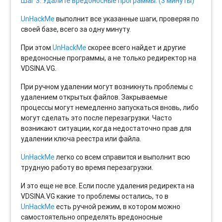
Шаг 3. Удалите вредоносные программы. (3 минуты)
UnHackMe
выполнит все указанные шаги, проверяя по
своей базе, всего за одну минуту.
При этом
UnHackMe
скорее всего найдет и другие
вредоносные программы, а не только редиректор на
VDSINA.VG.
При ручном удалении могут возникнуть проблемы с
удалением открытых файлов. Закрываемые
процессы могут немедленно запускаться вновь, либо
могут сделать это после перезагрузки. Часто
возникают ситуации, когда недостаточно прав для
удалении ключа реестра или файла.
UnHackMe
легко со всем справится и выполнит всю
трудную работу во время перезагрузки.
И это еще не все. Если после удаления редиректа на
VDSINA.VG какие то проблемы остались, то в
UnHackMe
есть ручной режим, в котором можно
самостоятельно определять вредоносные