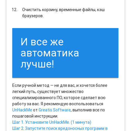
Очистить корзину, временные файлы, кэш
браузеров.
И все же
автоматика
лучше!
Если ручной метод — не для вас, и хочется более
легкий путь, существует множество
специализированного ПО, которое сделает всю
работу за вас. Я рекомендую воспользоваться
UnHackMe
от
Greatis Software
, выполнив все по
пошаговой инструкции.
Шаг 1. Установите UnHackMe. (1 минута)
Шаг 2. Запустите поиск вредоносных программ в