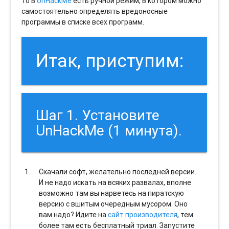
то в
UnHackMe
есть ручной режим, в котором можно
самостоятельно определять вредоносные
программы в списке всех программ.
Итак, приступим:
Шаг 1. Установите
UnHackMe (1 минута).
Скачали софт, желательно последней версии.
И не надо искать на всяких развалах, вполне
возможно там вы нарветесь на пиратскую
версию с вшитым очередным мусором. Оно
вам надо? Идите на
сайт производителя
, тем
более там есть бесплатный триал. Запустите