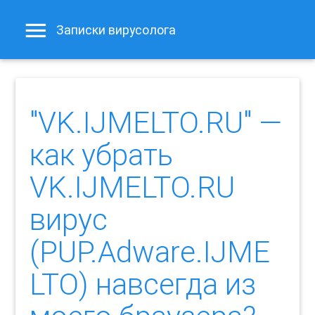
Записки вирусолога
"VK.IJMELTO.RU" —
как убрать
VK.IJMELTO.RU
вирус
(PUP.Adware.IJME
LTO) навсегда из