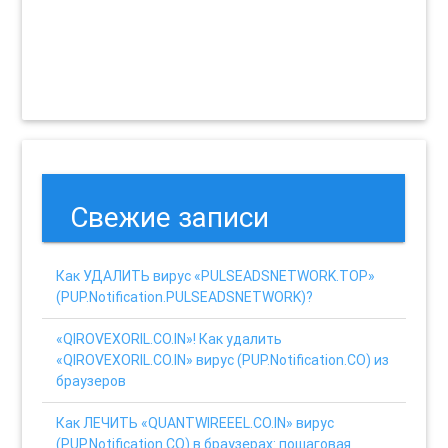
Свежие записи
Как УДАЛИТЬ вирус «PULSEADSNETWORK.TOP»
(PUP.Notification.PULSEADSNETWORK)?
«QIROVEXORIL.CO.IN»! Как удалить
«QIROVEXORIL.CO.IN» вирус (PUP.Notification.CO) из
браузеров
Как ЛЕЧИТЬ «QUANTWIREEEL.CO.IN» вирус
(PUP.Notification.CO) в браузерах: пошаговая