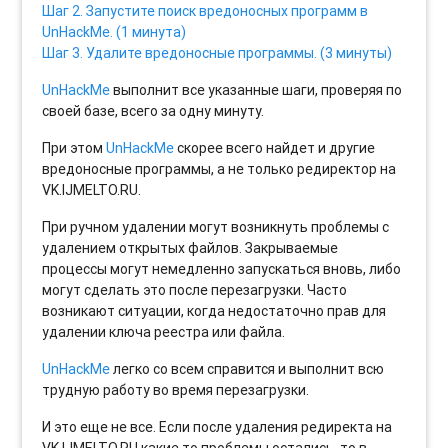
Шаг 2. Запустите поиск вредоносных программ в
UnHackMe. (1 минута)
Шаг 3. Удалите вредоносные программы. (3 минуты)
UnHackMe
выполнит все указанные шаги, проверяя по
своей базе, всего за одну минуту.
При этом
UnHackMe
скорее всего найдет и другие
вредоносные программы, а не только редиректор на
VK.IJMELTO.RU.
При ручном удалении могут возникнуть проблемы с
удалением открытых файлов. Закрываемые
процессы могут немедленно запускаться вновь, либо
могут сделать это после перезагрузки. Часто
возникают ситуации, когда недостаточно прав для
удалении ключа реестра или файла.
UnHackMe
легко со всем справится и выполнит всю
трудную работу во время перезагрузки.
И это еще не все. Если после удаления редиректа на
VK.IJMELTO.RU какие то проблемы остались, то в