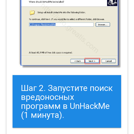
Шаг 2. Запустите поиск
вредоносных
программ в UnHackMe
(1 минута).