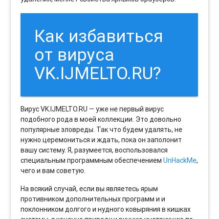
Как избавиться
от вируса
VK.IJMELTO.RU?
Вирус VK.IJMELTO.RU — уже не первый вирус
подобного рода в моей коллекции. Это довольно
популярные зловреды. Так что будем удалять, не
нужно церемониться и ждать, пока он заполонит
вашу систему. Я, разумеется, воспользовался
специальным программным обеспечением
UnHackMe
,
чего и вам советую.
На всякий случай, если вы являетесь ярым
противником дополнительных программ и и
поклонником долгого и нудного ковыряния в кишках