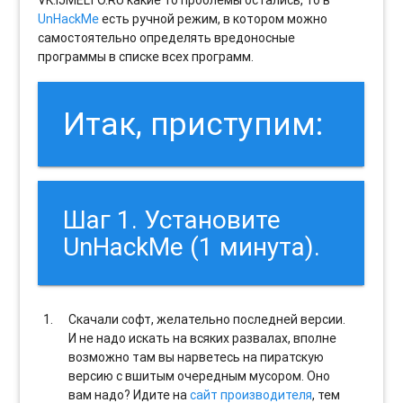
UnHackMe
есть ручной режим, в котором можно
самостоятельно определять вредоносные
программы в списке всех программ.
Итак, приступим:
Шаг 1. Установите
UnHackMe (1 минута).
Скачали софт, желательно последней версии.
И не надо искать на всяких развалах, вполне
возможно там вы нарветесь на пиратскую
версию с вшитым очередным мусором. Оно
вам надо? Идите на
сайт производителя
, тем