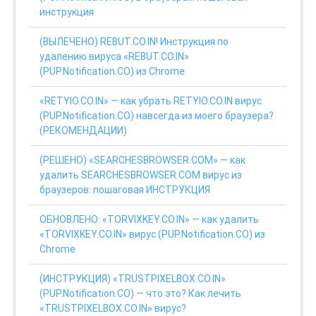
инструкция
(ВЫЛЕЧЕНО) REBUT.CO.IN! Инструкция по
удалению вируса «REBUT.CO.IN»
(PUP.Notification.CO) из Chrome
«RETYIO.CO.IN» — как убрать RETYIO.CO.IN вирус
(PUP.Notification.CO) навсегда из моего браузера?
(РЕКОМЕНДАЦИИ)
(РЕШЕНО) «SEARCHESBROWSER.COM» — как
удалить SEARCHESBROWSER.COM вирус из
браузеров: пошаговая ИНСТРУКЦИЯ
ОБНОВЛЕНО: «TORVIXKEY.CO.IN» — как удалить
«TORVIXKEY.CO.IN» вирус (PUP.Notification.CO) из
Chrome
(ИНСТРУКЦИЯ) «TRUSTPIXELBOX.CO.IN»
(PUP.Notification.CO) — что это? Как лечить
«TRUSTPIXELBOX.CO.IN» вирус?