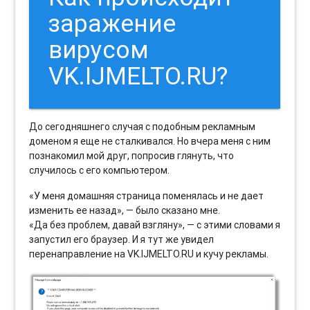
заражение
вирусом
VK.IJMELTO.RU?
До сегодняшнего случая с подобным рекламным
доменом я еще не сталкивался. Но вчера меня с ним
познакомил мой друг, попросив глянуть, что
случилось с его компьютером.
«У меня домашняя страница поменялась и не дает
изменить ее назад», — было сказано мне.
«Да без проблем, давай взгляну», — с этими словами я
запустил его браузер. И я тут же увидел
перенаправление на VK.IJMELTO.RU и кучу рекламы.